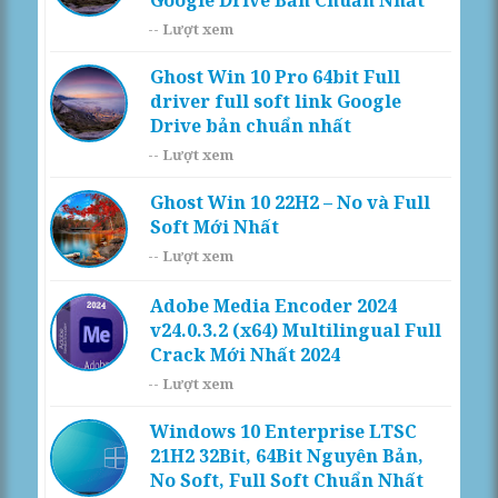
--
Lượt xem
Ghost Win 10 Pro 64bit Full
driver full soft link Google
Drive bản chuẩn nhất
--
Lượt xem
Ghost Win 10 22H2 – No và Full
Soft Mới Nhất
--
Lượt xem
Adobe Media Encoder 2024
v24.0.3.2 (x64) Multilingual Full
Crack Mới Nhất 2024
--
Lượt xem
Windows 10 Enterprise LTSC
21H2 32Bit, 64Bit Nguyên Bản,
No Soft, Full Soft Chuẩn Nhất