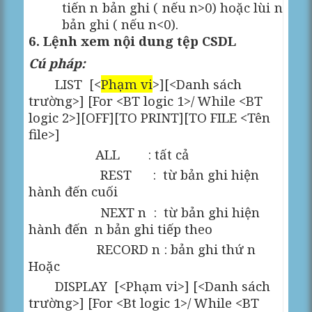
tiến n bản ghi ( nếu n>0) hoặc lùi n
bản ghi ( nếu n<0).
6. Lệnh xem nội dung tệp CSDL
Cú pháp:
LIST
[<
Phạm vi
>][<Danh sách
trường>] [For <BT logic 1>/ While <BT
logic 2>][OFF][TO PRINT][TO FILE <Tên
file>]
ALL
: tất cả
REST
:
từ bản ghi hiện
hành đến cuối
NEXT n
:
từ bản ghi hiện
hành đến
n bản ghi tiếp theo
RECORD n : bản ghi thứ n
Hoặc
DISPLAY
[<Phạm vi>] [<Danh sách
trường>] [For <Bt logic 1>/ While <BT