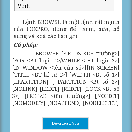
Vinh
Lệnh BROWSE là một lệnh rất mạnh
của FOXPRO, dùng để
xem, sửa, bổ
sung và xoá các bản ghi.
Cú pháp:
BROWSE [FIELDS <DS trường>]
[FOR <BT logic 1>/WHILE < BT logic 2>]
[IN WINDOW <tên cửa sổ>][IN SCREEN]
[TITLE <BT kí tự 1>] [WIDTH <Bt số 1>]
[LPARTITION] [ PARTITION <Bt số 2>]
[NOLINK] [LEDIT] [REDIT] [LOCK <Bt số
3>] [FREEZE <tên trường>] [NOEDIT]
[NOMODIFY] [NOAPPEND] [NODELETET]
Download Now