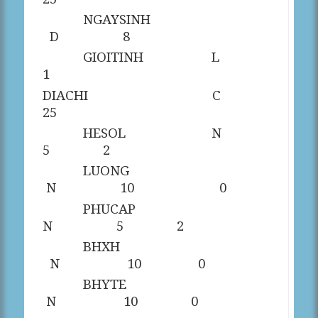
NGAYSINH
D
8
GIOITINH
L
1
DIACHI
C
25
HESOL
N
5
2
LUONG
N
10
0
PHUCAP
N
5
2
BHXH
N
10
0
BHYTE
N
10
0