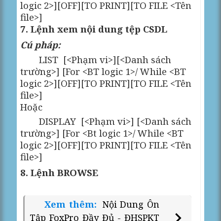
logic 2>][OFF][TO PRINT][TO FILE <Tên
file>]
7. Lệnh xem nội dung tệp CSDL
Cú pháp:
LIST
[<Phạm vi>][<Danh sách
trường>] [For <BT logic 1>/ While <BT
logic 2>][OFF][TO PRINT][TO FILE <Tên
file>]
Hoặc
DISPLAY
[<Phạm vi>] [<Danh sách
trường>] [For <Bt logic 1>/ While <BT
logic 2>][OFF][TO PRINT][TO FILE <Tên
file>]
8. Lệnh BROWSE
Xem thêm:
Nội Dung Ôn
Tập FoxPro Đầy Đủ - ĐHSPKT