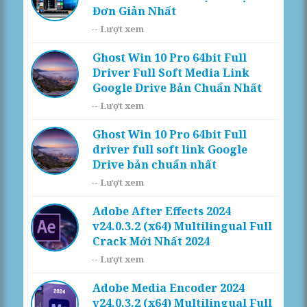
Đơn Giản Nhất
--
Lượt xem
Ghost Win 10 Pro 64bit Full
Driver Full Soft Media Link
Google Drive Bản Chuẩn Nhất
--
Lượt xem
Ghost Win 10 Pro 64bit Full
driver full soft link Google
Drive bản chuẩn nhất
--
Lượt xem
Adobe After Effects 2024
v24.0.3.2 (x64) Multilingual Full
Crack Mới Nhất 2024
--
Lượt xem
Adobe Media Encoder 2024
v24.0.3.2 (x64) Multilingual Full