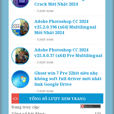
Crack Mới Nhất 2024
--
Lượt xem
Adobe Photoshop CC 2024
v25.2.0.196 (x64) Multilingual
Mới Nhất 2024
--
Lượt xem
Adobe Photoshop CC 2024
v25.0.0.37 (x64) Pre Multilingual
--
Lượt xem
Ghost win 7 Pro 32bit siêu nhẹ
không soft full driver mới nhất
link Google Drive
--
Lượt xem
TỔNG SỐ LƯỢT XEM TRANG
Đang truy cập:
Tổng số bài đăng:
123