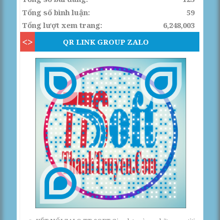
Tổng số bình luận:
59
Tổng lượt xem trang:
6,248,003
QR LINK GROUP ZALO