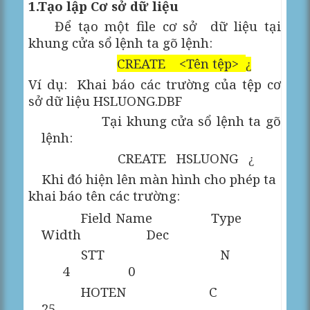
1.Tạo lập Cơ sở dữ liệu
Để tạo một file cơ sở
dữ liệu tại
khung cửa sổ lệnh ta gõ lệnh:
CREATE
<Tên tệp>
¿
Ví dụ:
Khai báo các trường của tệp cơ
sở dữ liệu HSLUONG.DBF
Tại khung cửa sổ lệnh ta gõ
lệnh:
CREATE
HSLUONG
¿
Khi đó hiện lên màn hình cho phép ta
khai báo tên các trường:
Field Name
Type
Width
Dec
STT
N
4
0
HOTEN
C
25