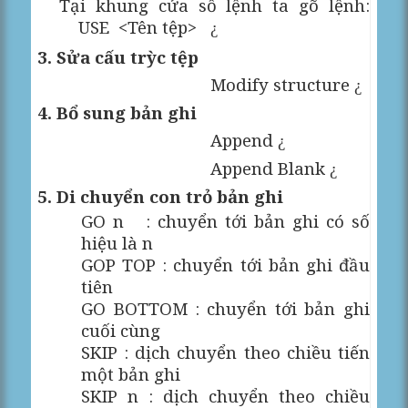
Tại khung cửa sổ lệnh ta gõ lệnh:
USE
<Tên tệp>
¿
3. Sửa cấu trỳc tệp
Modify structure
¿
4. Bổ sung bản ghi
Append
¿
Append Blank
¿
5. Di chuyển con trỏ bản ghi
GO n
: chuyển tới bản ghi có số
hiệu là n
GOP TOP : chuyển tới bản ghi đầu
tiên
GO BOTTOM : chuyển tới bản ghi
cuối cùng
SKIP : dịch chuyển theo chiều tiến
một bản ghi
SKIP n : dịch chuyển theo chiều