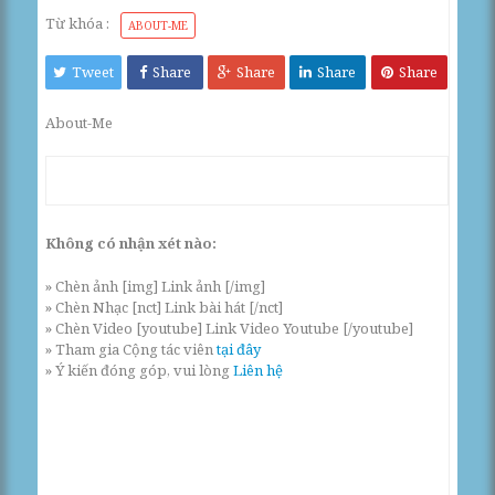
Từ khóa :
ABOUT-ME
Tweet
Share
Share
Share
Share
About-Me
Không có nhận xét nào:
» Chèn ảnh [img] Link ảnh [/img]
» Chèn Nhạc [nct] Link bài hát [/nct]
» Chèn Video [youtube] Link Video Youtube [/youtube]
» Tham gia Cộng tác viên
tại đây
» Ý kiến đóng góp, vui lòng
Liên hệ