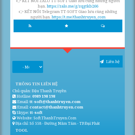
👉 KẾT NỐI ZALO TT-SOFT Giao lưu cùng những người
bạn.
https://zalo.me/g/zqgtkb266
👉 KẾT NỐI Telegram TT-SOFT Giao lưu cùng những
người bạn.
https://t.me/thanhtruyen_com
Liên hệ
THÔNG TIN LIÊN HỆ
Chủ quản: Đậu Thanh Truyền
Hotline:
0989 198 198
Email:
tt-soft@thanhtruyen.com
Email:
contact@thanhtruyen.com
Skype:
tt-soft
Website: Soft.ThanhTruyen.Com
Địa chỉ: Số 558 - Đường Năm Tám - TP.Đại Phát
TOOL