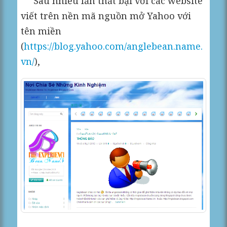
Sau nhiều lần thất bại với các website
viết trên nền mã nguồn mở Yahoo với
tên miền
(
https://blog.yahoo.com/anglebean.name.
vn/
),