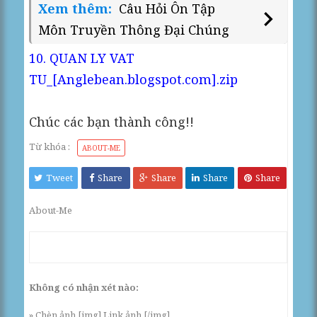
Xem thêm:
Câu Hỏi Ôn Tập
Môn Truyền Thông Đại Chúng
10. QUAN LY VAT
TU_[Anglebean.blogspot.com].zip
Chúc các bạn thành công!!
Từ khóa :
ABOUT-ME
Tweet
Share
Share
Share
Share
About-Me
Không có nhận xét nào:
» Chèn ảnh [img] Link ảnh [/img]