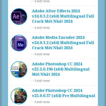
--
Lượt xem
Adobe After Effects 2024
v24.0.3.2 (x64) Multilingual Full
Crack Mới Nhất 2024
--
Lượt xem
Adobe Media Encoder 2024
v24.0.3.2 (x64) Multilingual Full
Crack Mới Nhất 2024
--
Lượt xem
Adobe Photoshop CC 2024
v25.2.0.196 (x64) Multilingual
Mới Nhất 2024
--
Lượt xem
Adobe Photoshop CC 2024
v25.0.0.37 (x64) Pre Multilingual
--
Lượt xem