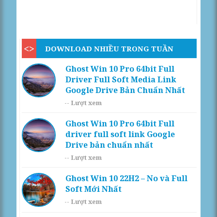
DOWNLOAD NHIỀU TRONG TUẦN
Ghost Win 10 Pro 64bit Full
Driver Full Soft Media Link
Google Drive Bản Chuẩn Nhất
--
Lượt xem
Ghost Win 10 Pro 64bit Full
driver full soft link Google
Drive bản chuẩn nhất
--
Lượt xem
Ghost Win 10 22H2 – No và Full
Soft Mới Nhất
--
Lượt xem