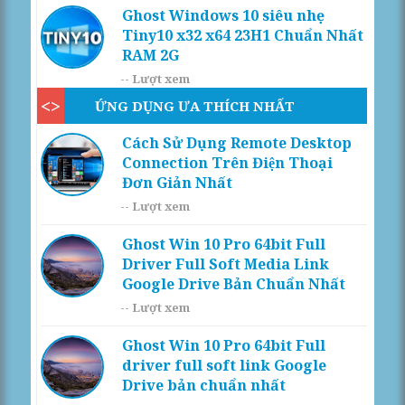
Ghost Windows 10 siêu nhẹ
Tiny10 x32 x64 23H1 Chuẩn Nhất
RAM 2G
--
Lượt xem
ỨNG DỤNG ƯA THÍCH NHẤT
Cách Sử Dụng Remote Desktop
Connection Trên Điện Thoại
Đơn Giản Nhất
--
Lượt xem
Ghost Win 10 Pro 64bit Full
Driver Full Soft Media Link
Google Drive Bản Chuẩn Nhất
--
Lượt xem
Ghost Win 10 Pro 64bit Full
driver full soft link Google
Drive bản chuẩn nhất