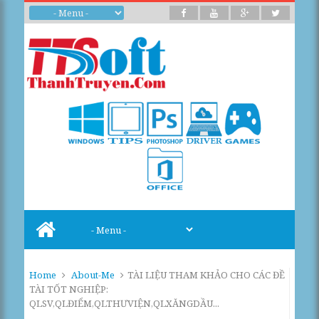
Home
About-Me
TÀI LIỆU THAM KHẢO CHO CÁC ĐỀ
TÀI TỐT NGHIỆP:
QLSV,QLĐIỂM,QLTHƯVIỆN,QLXĂNGDẦU...