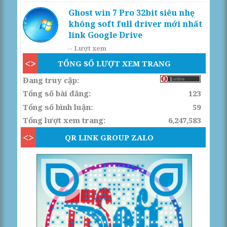
Ghost win 7 Pro 32bit siêu nhẹ
không soft full driver mới nhất
link Google Drive
--
Lượt xem
TỔNG SỐ LƯỢT XEM TRANG
Đang truy cập:
Tổng số bài đăng:
123
Tổng số bình luận:
59
Tổng lượt xem trang:
6,247,583
QR LINK GROUP ZALO