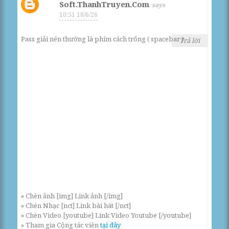
Soft.ThanhTruyen.Com
10:51 18/6/26
Pass giải nén thường là phím cách trống ( spacebar )
Trả lời
» Chèn ảnh [img] Link ảnh [/img]
» Chèn Nhạc [nct] Link bài hát [/nct]
» Chèn Video [youtube] Link Video Youtube [/youtube]
» Tham gia Cộng tác viên
tại đây