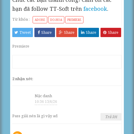
bạn đã follow TT-Soft trên
facebook
.
Từ khóa :
ADOBE
DO-HOA
PREMIERE
Tweet
Share
Share
Share
Share
Premiere
2 nhận xét:
Nặc danh
10:36 13/6/26
Pass giải nén là gì vậy ad
Trả lời