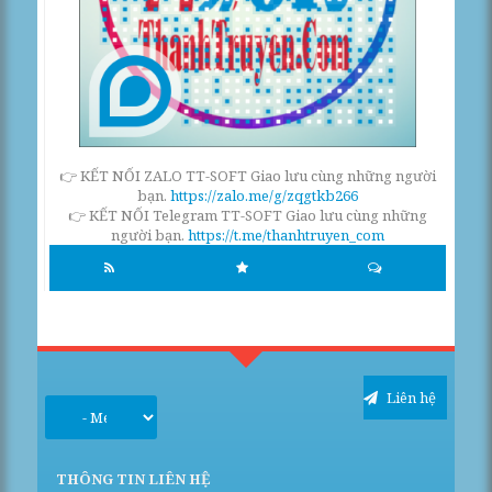
👉 KẾT NỐI ZALO TT-SOFT Giao lưu cùng những người
bạn.
https://zalo.me/g/zqgtkb266
👉 KẾT NỐI Telegram TT-SOFT Giao lưu cùng những
người bạn.
https://t.me/thanhtruyen_com
Liên hệ
THÔNG TIN LIÊN HỆ