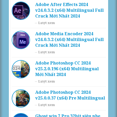
Adobe After Effects 2024
v24.0.3.2 (x64) Multilingual Full
Crack Mới Nhất 2024
--
Lượt xem
Adobe Media Encoder 2024
v24.0.3.2 (x64) Multilingual Full
Crack Mới Nhất 2024
--
Lượt xem
Adobe Photoshop CC 2024
v25.2.0.196 (x64) Multilingual
Mới Nhất 2024
--
Lượt xem
Adobe Photoshop CC 2024
v25.0.0.37 (x64) Pre Multilingual
--
Lượt xem
Ghost win 7 Pro 32bit siêu nhẹ