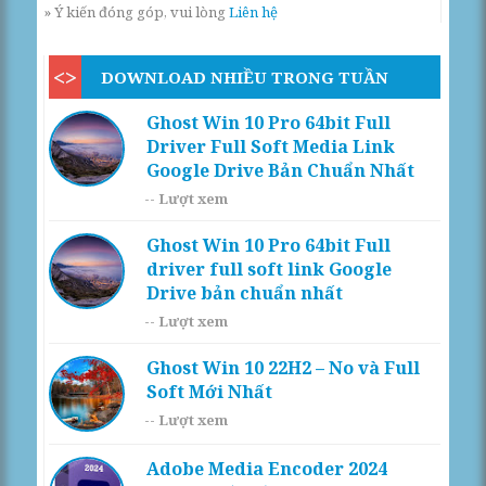
» Ý kiến đóng góp, vui lòng
Liên hệ
DOWNLOAD NHIỀU TRONG TUẦN
Ghost Win 10 Pro 64bit Full
Driver Full Soft Media Link
Google Drive Bản Chuẩn Nhất
--
Lượt xem
Ghost Win 10 Pro 64bit Full
driver full soft link Google
Drive bản chuẩn nhất
--
Lượt xem
Ghost Win 10 22H2 – No và Full
Soft Mới Nhất
--
Lượt xem
Adobe Media Encoder 2024