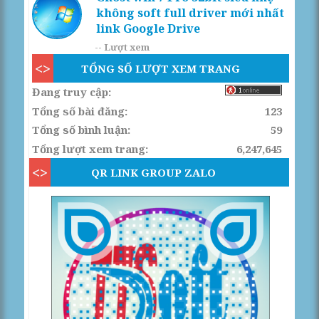
không soft full driver mới nhất
link Google Drive
--
Lượt xem
TỔNG SỐ LƯỢT XEM TRANG
Đang truy cập:
Tổng số bài đăng:
123
Tổng số bình luận:
59
Tổng lượt xem trang:
6,247,645
QR LINK GROUP ZALO