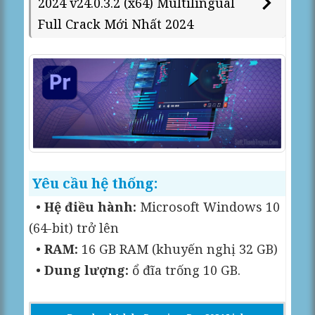
2024 v24.0.3.2 (x64) Multilingual
Full Crack Mới Nhất 2024
Yêu cầu hệ thống:
•
Hệ điều hành:
Microsoft Windows 10
(64-bit) trở lên
•
RAM:
16 GB RAM (khuyến nghị 32 GB)
•
Dung lượng:
ổ đĩa trống 10 GB.