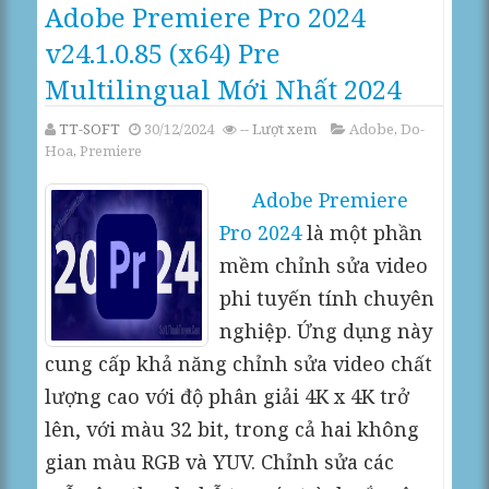
Adobe Premiere Pro 2024
v24.1.0.85 (x64) Pre
Multilingual Mới Nhất 2024
TT-SOFT
30/12/2024
--
Lượt xem
Adobe
,
Do-
Hoa
,
Premiere
Adobe Premiere
Pro 2024
là một phần
mềm chỉnh sửa video
phi tuyến tính chuyên
nghiệp. Ứng dụng này
cung cấp khả năng chỉnh sửa video chất
lượng cao với độ phân giải 4K x 4K trở
lên, với màu 32 bit, trong cả hai không
gian màu RGB và YUV. Chỉnh sửa các