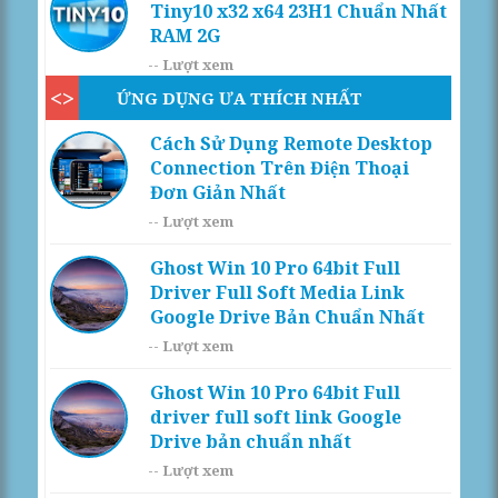
Tiny10 x32 x64 23H1 Chuẩn Nhất
RAM 2G
--
Lượt xem
ỨNG DỤNG ƯA THÍCH NHẤT
Cách Sử Dụng Remote Desktop
Connection Trên Điện Thoại
Đơn Giản Nhất
--
Lượt xem
Ghost Win 10 Pro 64bit Full
Driver Full Soft Media Link
Google Drive Bản Chuẩn Nhất
--
Lượt xem
Ghost Win 10 Pro 64bit Full
driver full soft link Google
Drive bản chuẩn nhất
--
Lượt xem