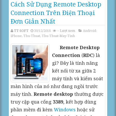
Cách Sử Dụng Remote Desktop
Connection Trên Điện Thoại
Đơn Giản Nhất
TT-SOFT
30/12/2018
--
Lượt xem
Android-
iPhone
,
Thu-Thuat
,
Thu-Thuat-May-Tinh
Remote Desktop
Connection
(
RDC
) là
gì? Đây là tính năng
kết nối từ xa giữa 2
máy tính và kiểm soát
màn hình của nó như đang ngồi trước
máy tính.
Remote desktop
thường được
truy cập qua cổng
3389
, kết hợp dùng
phần mềm đi kèm
Windows
hoặc sử