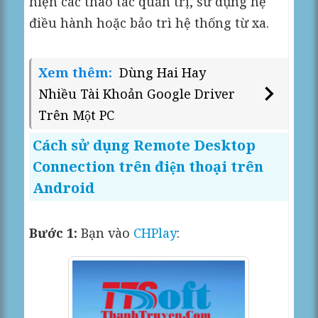
hiện các thao tác quản trị, sử dụng hệ
điều hành hoặc bảo trì hệ thống từ xa.
Xem thêm:
Dùng Hai Hay
Nhiều Tài Khoản Google Driver
Trên Một PC
Cách sử dụng Remote Desktop
Connection trên điện thoại trên
Android
Bước 1:
Bạn vào
CHPlay
: