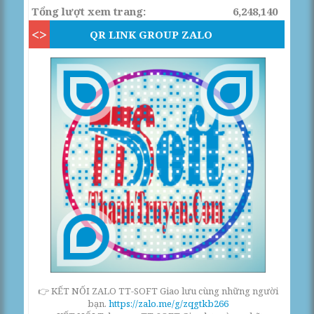
Tổng lượt xem trang:
6,248,140
QR LINK GROUP ZALO
👉 KẾT NỐI ZALO TT-SOFT Giao lưu cùng những người
bạn.
https://zalo.me/g/zqgtkb266