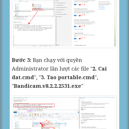
Bước 3:
Bạn chạy với quyền
Administrator lần lượt các file "
2. Cai
dat.cmd
", "
3. Tao portable.cmd
",
"
Bandicam.v8.2.2.2531.exe
"