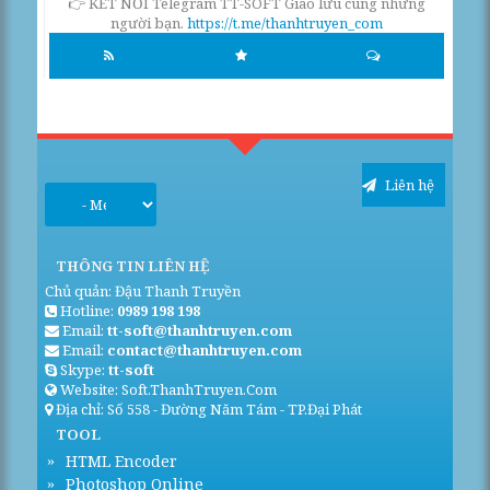
👉 KẾT NỐI Telegram TT-SOFT Giao lưu cùng những
người bạn.
https://t.me/thanhtruyen_com
Liên hệ
THÔNG TIN LIÊN HỆ
Chủ quản: Đậu Thanh Truyền
Hotline:
0989 198 198
Email:
tt-soft@thanhtruyen.com
Email:
contact@thanhtruyen.com
Skype:
tt-soft
Website: Soft.ThanhTruyen.Com
Địa chỉ: Số 558 - Đường Năm Tám - TP.Đại Phát
TOOL
HTML Encoder
Photoshop Online