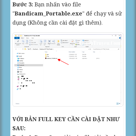
Bước 3:
Bạn nhấn vào file
"
Bandicam_Portable.exe
" để chạy và sử
dụng (Không cần cài đặt gì thêm).
VỚI BẢN FULL KEY CẦN CÀI ĐẶT NHƯ
SAU: