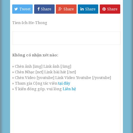
Tweet
Share
Share
Share
Share
Tien-Ich-He-Thong
Không có nhận xét nào:
» Chèn ảnh [img] Link ảnh [/img]
» Chèn Nhạc [nct] Link bài hát [/nct]
» Chèn Video [youtube] Link Video Youtube [/youtube]
» Tham gia Cộng tác viên
tại đây
» Ý kiến đóng góp, vui lòng
Liên hệ