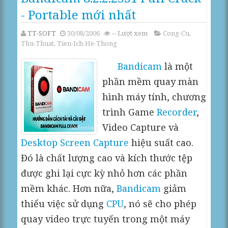
- Portable mới nhất
TT-SOFT
30/08/2006
--
Lượt xem
Cong-Cu
,
Thu-Thuat
,
Tien-Ich-He-Thong
Bandicam
là một
phần mềm quay màn
hình máy tính, chương
trình Game
Recorder
,
Video Capture và
Desktop Screen Capture
hiệu suất cao.
Đó là chất lượng cao và kích thước tệp
được ghi lại cực kỳ nhỏ hơn các phần
mềm khác. Hơn nữa,
Bandicam
giảm
thiểu việc sử dụng
CPU
, nó sẽ cho phép
quay video trực tuyến trong một máy