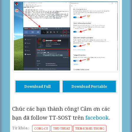
Download Full
Download Portable
Chúc các bạn thành công! Cảm ơn các
bạn đã follow TT-SOST trên
facebook
.
Từ khóa :
CONG-CU
THU-THUAT
TIEN-ICH-HE-THONG