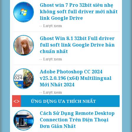
Ghost win 7 Pro 32bit siêu nhẹ
không soft full driver mới nhất
link Google Drive
--
Lượt xem
Ghost Win 8.1 32bit Full driver
full soft link Google Drive bản
chuẩn nhất
--
Lượt xem
Adobe Photoshop CC 2024
v25.2.0.196 (x64) Multilingual
Mới Nhất 2024
--
Lượt xem
ỨNG DỤNG ƯA THÍCH NHẤT
Cách Sử Dụng Remote Desktop
Connection Trên Điện Thoại
Đơn Giản Nhất