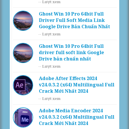
--
Lượt xem
Ghost Win 10 Pro 64bit Full
Driver Full Soft Media Link
Google Drive Bản Chuẩn Nhất
--
Lượt xem
Ghost Win 10 Pro 64bit Full
driver full soft link Google
Drive bản chuẩn nhất
--
Lượt xem
Adobe After Effects 2024
v24.0.3.2 (x64) Multilingual Full
Crack Mới Nhất 2024
--
Lượt xem
Adobe Media Encoder 2024
v24.0.3.2 (x64) Multilingual Full
Crack Mới Nhất 2024