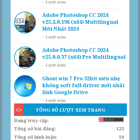
--
Lượt xem
Adobe Photoshop CC 2024
v25.2.0.196 (x64) Multilingual
Mới Nhất 2024
--
Lượt xem
Adobe Photoshop CC 2024
v25.0.0.37 (x64) Pre Multilingual
--
Lượt xem
Ghost win 7 Pro 32bit siêu nhẹ
không soft full driver mới nhất
link Google Drive
--
Lượt xem
TỔNG SỐ LƯỢT XEM TRANG
Đang truy cập:
Tổng số bài đăng:
123
Tổng số bình luận:
59