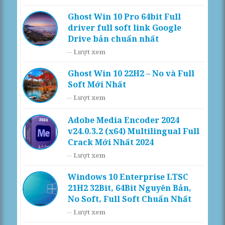
Ghost Win 10 Pro 64bit Full
driver full soft link Google
Drive bản chuẩn nhất
--
Lượt xem
Ghost Win 10 22H2 – No và Full
Soft Mới Nhất
--
Lượt xem
Adobe Media Encoder 2024
v24.0.3.2 (x64) Multilingual Full
Crack Mới Nhất 2024
--
Lượt xem
Windows 10 Enterprise LTSC
21H2 32Bit, 64Bit Nguyên Bản,
No Soft, Full Soft Chuẩn Nhất
--
Lượt xem