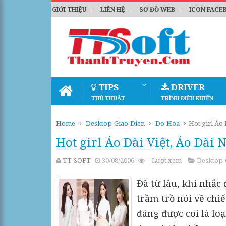
GIỚI THIỆU
LIÊN HỆ
SƠ ĐỒ WEB
ICON FACE
TIPS
DRIVER
THỦ THUẬT
TRÌNH ĐIỀU KHIỂN
Home
Desktop-Giao-Dien
Do-Hoa
Hot girl Áo 
Hot girl Áo Dài Việt, Áo Dài 
TT-SOFT
30/08/2006
--
Lượt xem
Desktop-
Đã từ lâu, khi nhắc
trầm trồ nói về chiế
đáng được coi là lo