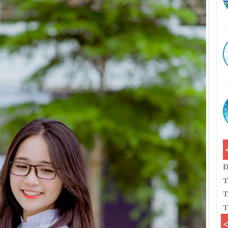
Đ
T
T
T