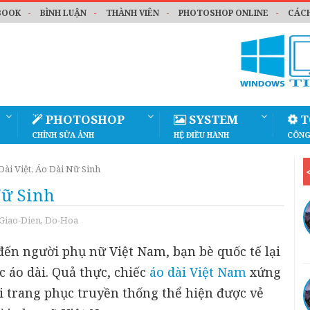
BOOK
BÌNH LUẬN
THÀNH VIÊN
PHOTOSHOP ONLINE
CÁCH
PHOTOSHOP
SYSTEM
T
CHỈNH SỬA ẢNH
HỆ ĐIỀU HÀNH
CÔNG
Dài Việt, Áo Dài Nữ Sinh
Nữ Sinh
Giao-Dien
,
Do-Hoa
 đến người phụ nữ Việt Nam, bạn bè quốc tế lại
c áo dài. Quả thực, chiếc
áo dài Việt Nam
xứng
ại trang phục truyền thống thể hiện được vẻ