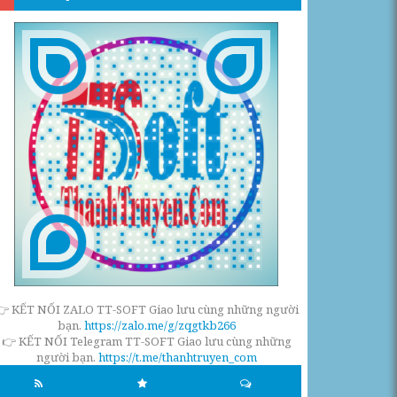
👉 KẾT NỐI ZALO TT-SOFT Giao lưu cùng những người
bạn.
https://zalo.me/g/zqgtkb266
👉 KẾT NỐI Telegram TT-SOFT Giao lưu cùng những
người bạn.
https://t.me/thanhtruyen_com