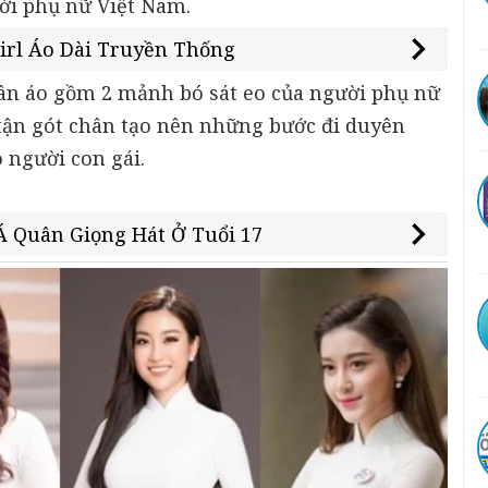
ời phụ nữ Việt Nam.
irl Áo Dài Truyền Thống
 thân áo gồm 2 mảnh bó sát eo của người phụ nữ
 tận gót chân tạo nên những bước đi duyên
người con gái.
 Á Quân Giọng Hát Ở Tuổi 17