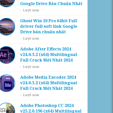
Google Drive Bản Chuẩn Nhất
--
Lượt xem
Ghost Win 10 Pro 64bit Full
driver full soft link Google
Drive bản chuẩn nhất
--
Lượt xem
Adobe After Effects 2024
v24.0.3.2 (x64) Multilingual
Full Crack Mới Nhất 2024
--
Lượt xem
Adobe Media Encoder 2024
v24.0.3.2 (x64) Multilingual
Full Crack Mới Nhất 2024
--
Lượt xem
Adobe Photoshop CC 2024
v25.2.0.196 (x64) Multilingual