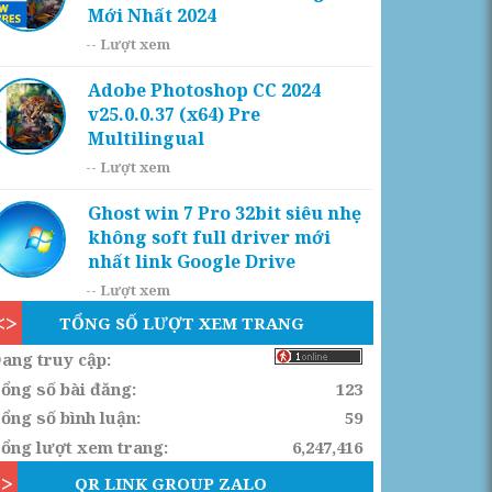
Mới Nhất 2024
--
Lượt xem
Adobe Photoshop CC 2024
v25.0.0.37 (x64) Pre
Multilingual
--
Lượt xem
Ghost win 7 Pro 32bit siêu nhẹ
không soft full driver mới
nhất link Google Drive
--
Lượt xem
TỔNG SỐ LƯỢT XEM TRANG
ang truy cập:
ổng số bài đăng:
123
ổng số bình luận:
59
ổng lượt xem trang:
6,247,416
QR LINK GROUP ZALO