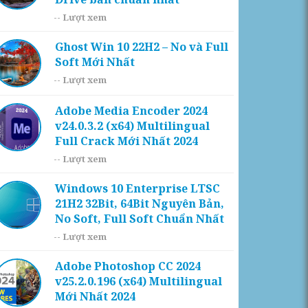
--
Lượt xem
Ghost Win 10 22H2 – No và Full
Soft Mới Nhất
--
Lượt xem
Adobe Media Encoder 2024
v24.0.3.2 (x64) Multilingual
Full Crack Mới Nhất 2024
--
Lượt xem
Windows 10 Enterprise LTSC
21H2 32Bit, 64Bit Nguyên Bản,
No Soft, Full Soft Chuẩn Nhất
--
Lượt xem
Adobe Photoshop CC 2024
v25.2.0.196 (x64) Multilingual
Mới Nhất 2024