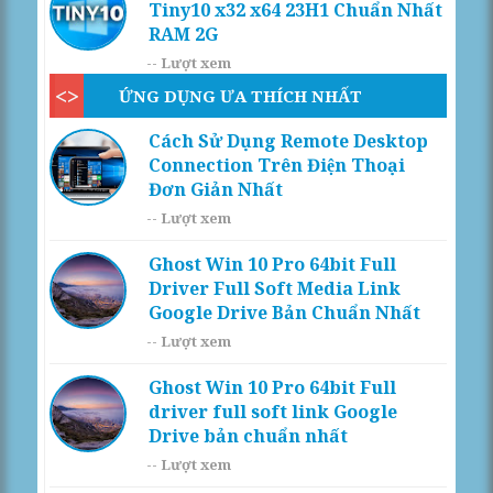
Tiny10 x32 x64 23H1 Chuẩn Nhất
RAM 2G
--
Lượt xem
ỨNG DỤNG ƯA THÍCH NHẤT
Cách Sử Dụng Remote Desktop
Connection Trên Điện Thoại
Đơn Giản Nhất
--
Lượt xem
Ghost Win 10 Pro 64bit Full
Driver Full Soft Media Link
Google Drive Bản Chuẩn Nhất
--
Lượt xem
Ghost Win 10 Pro 64bit Full
driver full soft link Google
Drive bản chuẩn nhất
--
Lượt xem