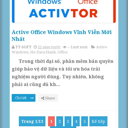
Active Office Windows Vĩnh Viễn Mới
Nhất
TT-SOFT
22 năm trước
--
Lượt xem
Active-
Windows
,
He-Dieu-Hanh
,
Office
Trong thời đại số, phần mềm bản quyền
giúp bảo vệ dữ liệu và tối ưu hóa trải
nghiệm người dùng. Tuy nhiên, không
phải ai cũng đủ kh...
Chi tiết
Share
Trang 1/13
1
2
3
4
5
Kế tiếp