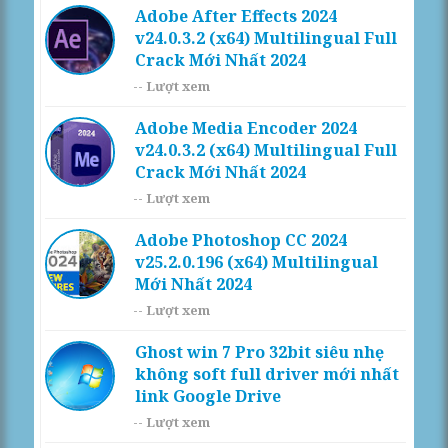
Adobe After Effects 2024
v24.0.3.2 (x64) Multilingual Full
Crack Mới Nhất 2024
--
Lượt xem
Adobe Media Encoder 2024
v24.0.3.2 (x64) Multilingual Full
Crack Mới Nhất 2024
--
Lượt xem
Adobe Photoshop CC 2024
v25.2.0.196 (x64) Multilingual
Mới Nhất 2024
--
Lượt xem
Ghost win 7 Pro 32bit siêu nhẹ
không soft full driver mới nhất
link Google Drive
--
Lượt xem