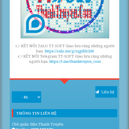
👉 KẾT NỐI ZALO TT-SOFT Giao lưu cùng những người
bạn.
https://zalo.me/g/zqgtkb266
👉 KẾT NỐI Telegram TT-SOFT Giao lưu cùng những
người bạn.
https://t.me/thanhtruyen_com
Liên hệ
THÔNG TIN LIÊN HỆ
Chủ quản: Đậu Thanh Truyền