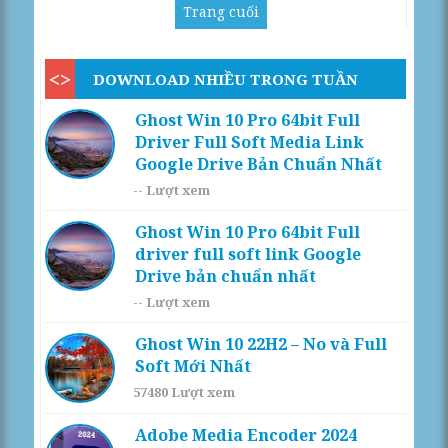
Trang cuối
DOWNLOAD NHIỀU TRONG TUẦN
Ghost Win 10 Pro 64bit Full
Driver Full Soft Media Link
Google Drive Bản Chuẩn Nhất
--
Lượt xem
Ghost Win 10 Pro 64bit Full
driver full soft link Google
Drive bản chuẩn nhất
--
Lượt xem
Ghost Win 10 22H2 – No và Full
Soft Mới Nhất
57480
Lượt xem
Adobe Media Encoder 2024