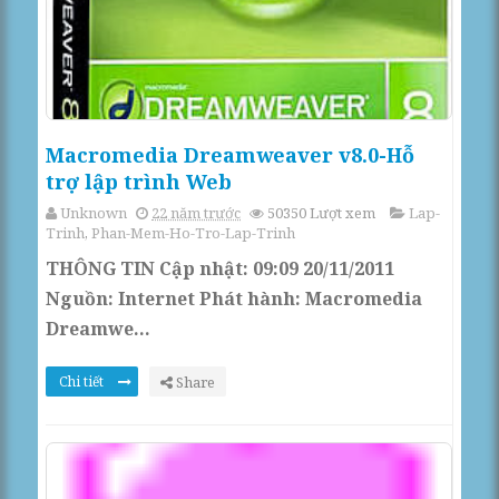
Macromedia Dreamweaver v8.0-Hỗ
trợ lập trình Web
Unknown
22 năm trước
50350
Lượt xem
Lap-
Trinh
,
Phan-Mem-Ho-Tro-Lap-Trinh
THÔNG TIN Cập nhật: 09:09 20/11/2011
Nguồn: Internet Phát hành: Macromedia
Dreamwe...
Chi tiết
Share