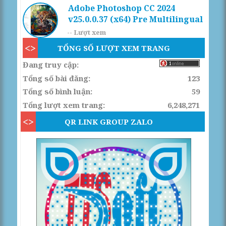
Adobe Photoshop CC 2024
v25.0.0.37 (x64) Pre Multilingual
--
Lượt xem
TỔNG SỐ LƯỢT XEM TRANG
Đang truy cập:
Tổng số bài đăng:
123
Tổng số bình luận:
59
Tổng lượt xem trang:
6,248,271
QR LINK GROUP ZALO