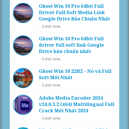
Ghost Win 10 Pro 64bit Full
Driver Full Soft Media Link
Google Drive Bản Chuẩn Nhất
--
Lượt xem
Ghost Win 10 Pro 64bit Full
driver full soft link Google
Drive bản chuẩn nhất
--
Lượt xem
Ghost Win 10 22H2 – No và Full
Soft Mới Nhất
--
Lượt xem
Adobe Media Encoder 2024
v24.0.3.2 (x64) Multilingual Full
Crack Mới Nhất 2024
--
Lượt xem