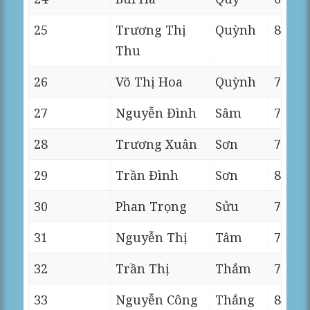
25
Trương Thị
Quỳnh
8
Thu
26
Võ Thị Hoa
Quỳnh
7
27
Nguyễn Đình
Sâm
7
28
Trương Xuân
Sơn
7
29
Trần Đình
Sơn
8
30
Phan Trọng
Sửu
7
31
Nguyễn Thị
Tâm
7
32
Trần Thị
Thắm
7
33
Nguyễn Công
Thắng
8