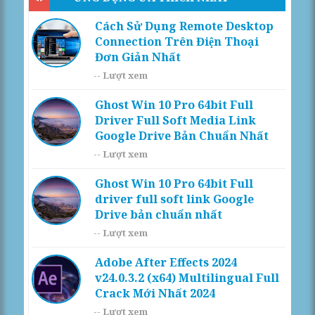
Cách Sử Dụng Remote Desktop
Connection Trên Điện Thoại
Đơn Giản Nhất
--
Lượt xem
Ghost Win 10 Pro 64bit Full
Driver Full Soft Media Link
Google Drive Bản Chuẩn Nhất
--
Lượt xem
Ghost Win 10 Pro 64bit Full
driver full soft link Google
Drive bản chuẩn nhất
--
Lượt xem
Adobe After Effects 2024
v24.0.3.2 (x64) Multilingual Full
Crack Mới Nhất 2024
--
Lượt xem