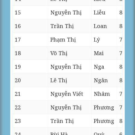
15
Nguyễn Thị
Liễu
8
16
Trần Thị
Loan
8
17
Phạm Thị
Lý
7
18
Võ Thị
Mai
7
19
Nguyễn Thị
Nga
8
20
Lê Thị
Ngân
8
21
Nguyễn Viết
Nhâm
7
22
Nguyễn Thị
Phương
7
23
Trần Thị
Phương
8
24
Bùi Hà
Quỳ
6