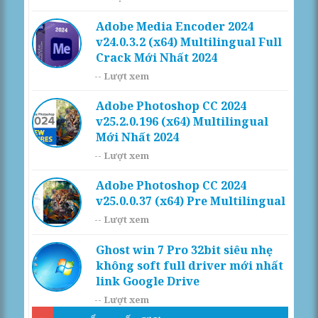
Adobe Media Encoder 2024
v24.0.3.2 (x64) Multilingual Full
Crack Mới Nhất 2024
--
Lượt xem
Adobe Photoshop CC 2024
v25.2.0.196 (x64) Multilingual
Mới Nhất 2024
--
Lượt xem
Adobe Photoshop CC 2024
v25.0.0.37 (x64) Pre Multilingual
--
Lượt xem
Ghost win 7 Pro 32bit siêu nhẹ
không soft full driver mới nhất
link Google Drive
--
Lượt xem