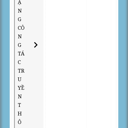
Ạ
N
G
CÔ
N
G
TÁ
C
TR
U
YỀ
N
T
H
Ô