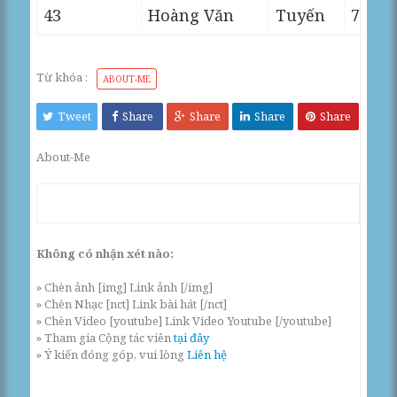
43
Hoàng Văn
Tuyến
7
Từ khóa :
ABOUT-ME
Tweet
Share
Share
Share
Share
About-Me
Không có nhận xét nào:
» Chèn ảnh [img] Link ảnh [/img]
» Chèn Nhạc [nct] Link bài hát [/nct]
» Chèn Video [youtube] Link Video Youtube [/youtube]
» Tham gia Cộng tác viên
tại đây
» Ý kiến đóng góp, vui lòng
Liên hệ