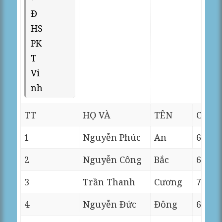
Đ
HS
PK
T
Vi
nh
TT
HỌ VÀ
TÊN
C.Trị
1
Nguyễn Phúc
An
6
2
Nguyễn Công
Bắc
6
3
Trần Thanh
Cương
7
4
Nguyễn Đức
Đông
6