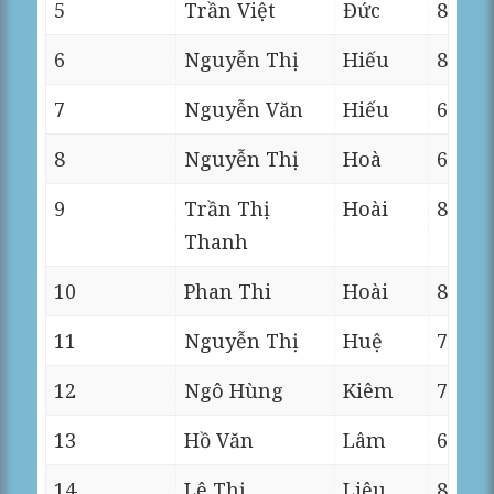
5
Trần Việt
Đức
8
6
Nguyễn Thị
Hiếu
8
7
Nguyễn Văn
Hiếu
6
8
Nguyễn Thị
Hoà
6
9
Trần Thị
Hoài
8
Thanh
10
Phan Thi
Hoài
8
11
Nguyễn Thị
Huệ
7
12
Ngô Hùng
Kiêm
7
13
Hồ Văn
Lâm
6
14
Lê Thị
Liêu
8