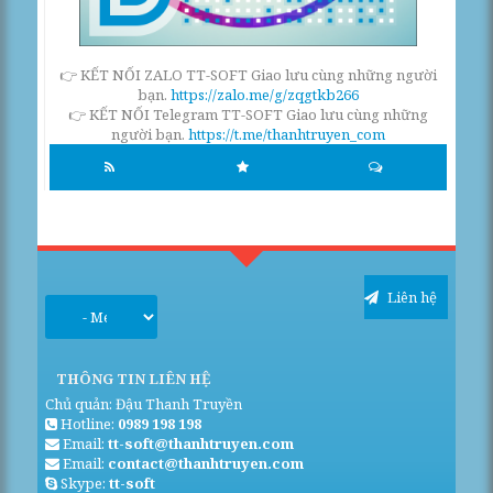
👉 KẾT NỐI ZALO TT-SOFT Giao lưu cùng những người
bạn.
https://zalo.me/g/zqgtkb266
👉 KẾT NỐI Telegram TT-SOFT Giao lưu cùng những
người bạn.
https://t.me/thanhtruyen_com
Liên hệ
THÔNG TIN LIÊN HỆ
Chủ quản: Đậu Thanh Truyền
Hotline:
0989 198 198
Email:
tt-soft@thanhtruyen.com
Email:
contact@thanhtruyen.com
Skype:
tt-soft