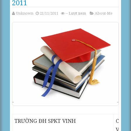
2011
Unknown
21/11/2011
--
Lượt xem
About-Me
TRƯỜNG ĐH SPKT VINH
CỘNG
VIỆT