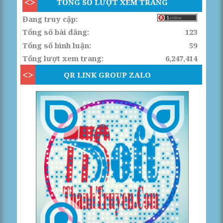
TỔNG SỐ LƯỢT XEM TRANG
Đang truy cập:
Tổng số bài đăng:
123
Tổng số bình luận:
59
Tổng lượt xem trang:
6,247,414
QR LINK GROUP ZALO