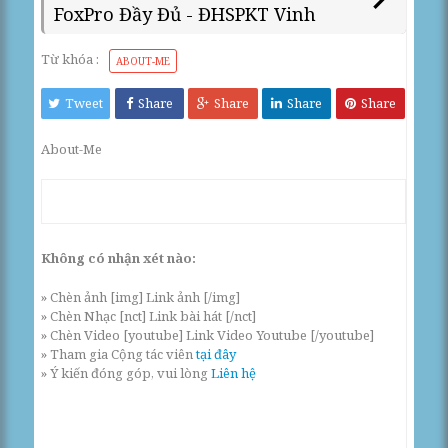
FoxPro Đầy Đủ - ĐHSPKT Vinh
Từ khóa :
ABOUT-ME
Tweet
Share
Share
Share
Share
About-Me
Không có nhận xét nào:
» Chèn ảnh [img] Link ảnh [/img]
» Chèn Nhạc [nct] Link bài hát [/nct]
» Chèn Video [youtube] Link Video Youtube [/youtube]
» Tham gia Cộng tác viên
tại đây
» Ý kiến đóng góp, vui lòng
Liên hệ