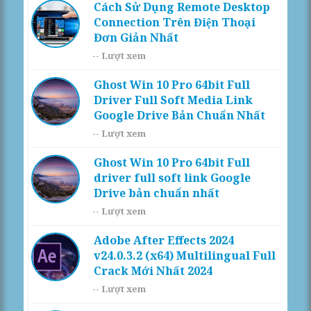
Cách Sử Dụng Remote Desktop
Connection Trên Điện Thoại
Đơn Giản Nhất
--
Lượt xem
Ghost Win 10 Pro 64bit Full
Driver Full Soft Media Link
Google Drive Bản Chuẩn Nhất
--
Lượt xem
Ghost Win 10 Pro 64bit Full
driver full soft link Google
Drive bản chuẩn nhất
--
Lượt xem
Adobe After Effects 2024
v24.0.3.2 (x64) Multilingual Full
Crack Mới Nhất 2024
--
Lượt xem