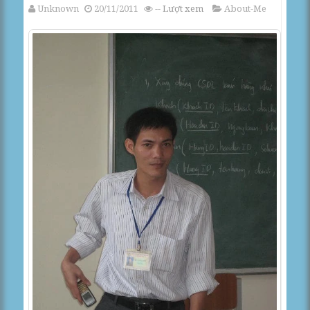
Unknown
20/11/2011
--
Lượt xem
About-Me