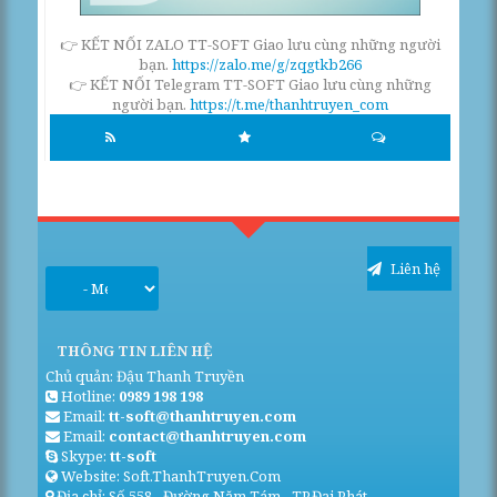
👉 KẾT NỐI ZALO TT-SOFT Giao lưu cùng những người
bạn.
https://zalo.me/g/zqgtkb266
👉 KẾT NỐI Telegram TT-SOFT Giao lưu cùng những
người bạn.
https://t.me/thanhtruyen_com
Liên hệ
THÔNG TIN LIÊN HỆ
Chủ quản: Đậu Thanh Truyền
Hotline:
0989 198 198
Email:
tt-soft@thanhtruyen.com
Email:
contact@thanhtruyen.com
Skype:
tt-soft
Website: Soft.ThanhTruyen.Com
Địa chỉ: Số 558 - Đường Năm Tám - TP.Đại Phát