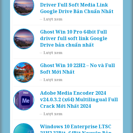
Driver Full Soft Media Link
Google Drive Bản Chuẩn Nhất
--
Lượt xem
Ghost Win 10 Pro 64bit Full
driver full soft link Google
Drive bản chuẩn nhất
--
Lượt xem
Ghost Win 10 22H2 – No và Full
Soft Mới Nhất
--
Lượt xem
Adobe Media Encoder 2024
v24.0.3.2 (x64) Multilingual Full
Crack Mới Nhất 2024
--
Lượt xem
Windows 10 Enterprise LTSC
21H2 32Bit, 64Bit Nguyên Bản,