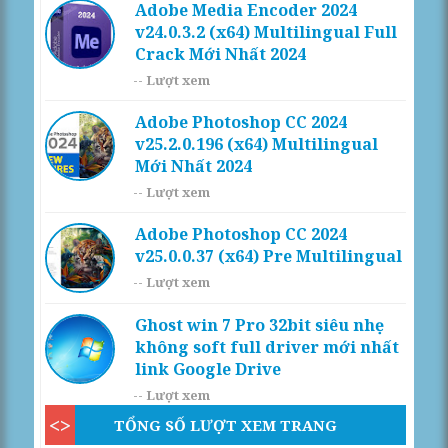
Adobe Media Encoder 2024
v24.0.3.2 (x64) Multilingual Full
Crack Mới Nhất 2024
--
Lượt xem
Adobe Photoshop CC 2024
v25.2.0.196 (x64) Multilingual
Mới Nhất 2024
--
Lượt xem
Adobe Photoshop CC 2024
v25.0.0.37 (x64) Pre Multilingual
--
Lượt xem
Ghost win 7 Pro 32bit siêu nhẹ
không soft full driver mới nhất
link Google Drive
--
Lượt xem
TỔNG SỐ LƯỢT XEM TRANG