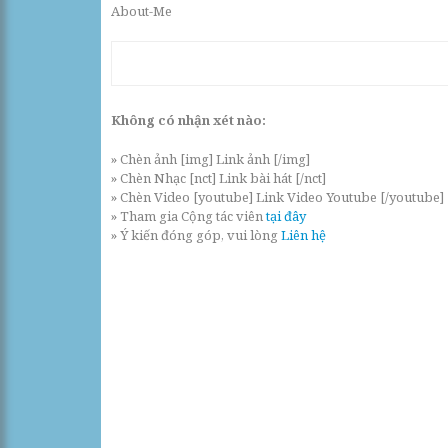
About-Me
Không có nhận xét nào:
» Chèn ảnh [img] Link ảnh [/img]
» Chèn Nhạc [nct] Link bài hát [/nct]
» Chèn Video [youtube] Link Video Youtube [/youtube]
» Tham gia Cộng tác viên
tại đây
» Ý kiến đóng góp, vui lòng
Liên hệ