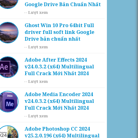
Google Drive Bản Chuẩn Nhất
--
Lượt xem
Ghost Win 10 Pro 64bit Full
driver full soft link Google
Drive bản chuẩn nhất
--
Lượt xem
Adobe After Effects 2024
v24.0.3.2 (x64) Multilingual
Full Crack Mới Nhất 2024
--
Lượt xem
Adobe Media Encoder 2024
v24.0.3.2 (x64) Multilingual
Full Crack Mới Nhất 2024
--
Lượt xem
Adobe Photoshop CC 2024
v25.2.0.196 (x64) Multilingual