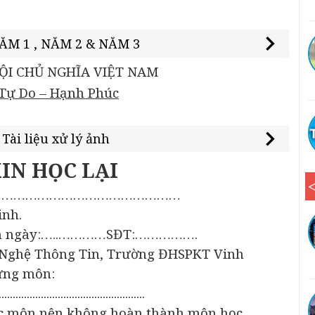
M 1 , NĂM 2 & NĂM 3
ỘI CHỦ NGHĨA VIỆT NAM
 Tự Do – Hạnh Phúc
Tài liệu xử lý ảnh
IN HỌC LẠI
………………………………………………
inh.
...….Sinh ngày:…..…………SĐT:…………….
 Nghệ Thông Tin, Trường ĐHSPKT Vinh
ững môn:
......................................
ục môn nên không hoàn thành môn học.