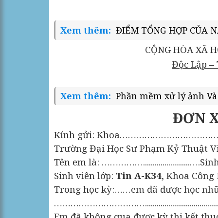
Xem thêm:
ĐIỂM TỔNG HỢP CỦA NĂ
CỘNG HÒA XÃ H
Độc Lập –
Xem thêm:
Phần mềm xử lý ảnh Và 
ĐƠN X
Kính gửi: Khoa………………………
Trường Đại Học Sư Phạm Kỷ Thuật V
Tên em là: …………….....................
Sinh viên lớp:
Tin A-K34
, Khoa Công
Trong học kỳ:……em đã được học nh
……………………………...................................................
Em đã không qua được kỳ thi kết th