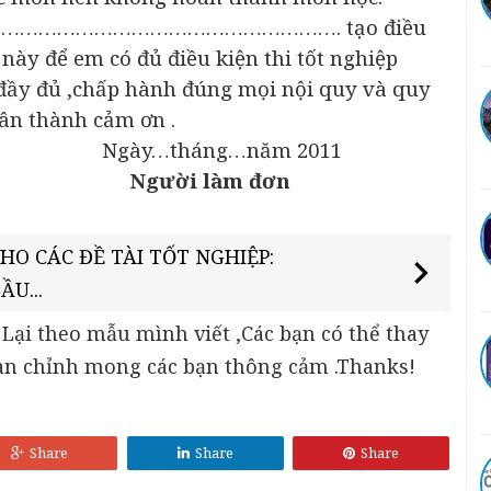
g khoa………………………………………………. tạo điều
ày để em có đủ điều kiện thi tốt nghiệp
c đầy đủ ,chấp hành đúng mọi nội quy và quy
hân thành cảm ơn .
ng…năm 2011
Người làm đơn
HO CÁC ĐỀ TÀI TỐT NGHIỆP:
U...
Lại theo mẫu mình viết ,Các bạn có thể thay
oàn chỉnh mong các bạn thông cảm .Thanks!
Share
Share
Share