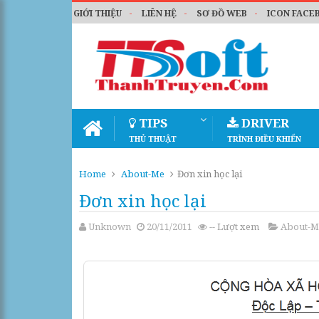
GIỚI THIỆU
LIÊN HỆ
SƠ ĐỒ WEB
ICON FACE
TIPS
DRIVER
THỦ THUẬT
TRÌNH ĐIỀU KHIỂN
Home
About-Me
Đơn xin học lại
Đơn xin học lại
Unknown
20/11/2011
--
Lượt xem
About-M