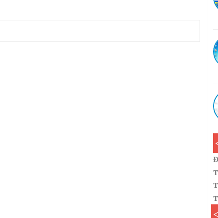
Đ
T
T
T