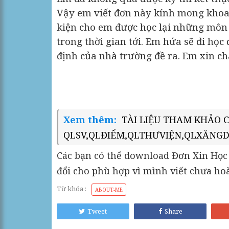
Vậy em viết đơn này kính mon
kiện cho em được học lại những môn n
trong thời gian tới. Em hứa sẽ đi họ
định của nhà trường đề ra. Em xin c
Ngày…thá
Xem thêm:
TÀI LIỆU THAM KHẢO C
QLSV,QLĐIỂM,QLTHƯVIỆN,QLXĂNGDẦ
Các bạn có thể download Đơn Xin Học 
đổi cho phù hợp vì mình viết chưa h
Từ khóa :
ABOUT-ME
Tweet
Share