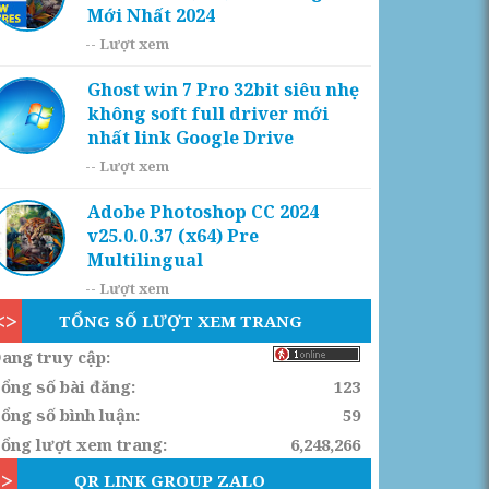
Mới Nhất 2024
--
Lượt xem
Ghost win 7 Pro 32bit siêu nhẹ
không soft full driver mới
nhất link Google Drive
--
Lượt xem
Adobe Photoshop CC 2024
v25.0.0.37 (x64) Pre
Multilingual
--
Lượt xem
TỔNG SỐ LƯỢT XEM TRANG
ang truy cập:
ổng số bài đăng:
123
ổng số bình luận:
59
ổng lượt xem trang:
6,248,266
QR LINK GROUP ZALO