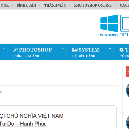
BOOK
BÌNH LUẬN
THÀNH VIÊN
PHOTOSHOP ONLINE
CÁCH
PHOTOSHOP
SYSTEM
T
CHỈNH SỬA ẢNH
HỆ ĐIỀU HÀNH
CÔNG
e