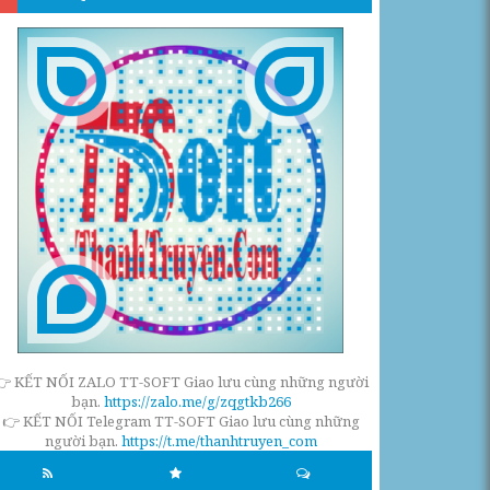
👉 KẾT NỐI ZALO TT-SOFT Giao lưu cùng những người
bạn.
https://zalo.me/g/zqgtkb266
👉 KẾT NỐI Telegram TT-SOFT Giao lưu cùng những
người bạn.
https://t.me/thanhtruyen_com