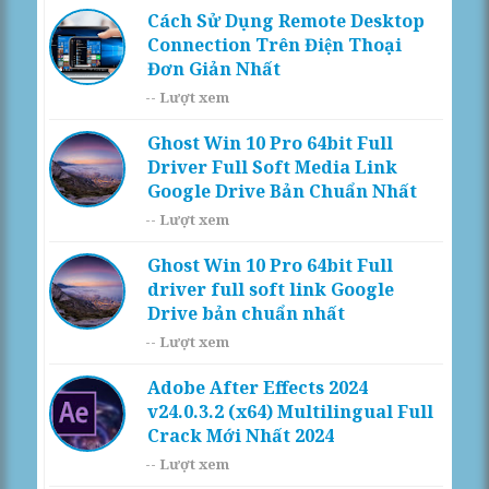
Cách Sử Dụng Remote Desktop
Connection Trên Điện Thoại
Đơn Giản Nhất
--
Lượt xem
Ghost Win 10 Pro 64bit Full
Driver Full Soft Media Link
Google Drive Bản Chuẩn Nhất
--
Lượt xem
Ghost Win 10 Pro 64bit Full
driver full soft link Google
Drive bản chuẩn nhất
--
Lượt xem
Adobe After Effects 2024
v24.0.3.2 (x64) Multilingual Full
Crack Mới Nhất 2024
--
Lượt xem