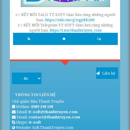
👉 KẾT NỐI ZALO TT-SOFT Giao lưu cùng những người
bạn.
https://zalo.me/g/zqgtkb266
👉 KẾT NỐI Telegram TT-SOFT Giao lưu cùng những
người bạn.
https://t.me/thanhtruyen_com
Liên hệ
THÔNG TIN LIÊN HỆ
Chủ quản: Đậu Thanh Truyền
Hotline:
0989 198 198
Email:
tt-soft@thanhtruyen.com
Email:
contact@thanhtruyen.com
Skype:
tt-soft
Website: Soft.ThanhTruyen.Com