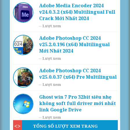
Adobe Media Encoder 2024
v24.0.3.2 (x64) Multilingual Full
Crack Mới Nhất 2024
--
Lượt xem
Adobe Photoshop CC 2024
v25.2.0.196 (x64) Multilingual
Mới Nhất 2024
--
Lượt xem
Adobe Photoshop CC 2024
v25.0.0.37 (x64) Pre Multilingual
--
Lượt xem
Ghost win 7 Pro 32bit siêu nhẹ
không soft full driver mới nhất
link Google Drive
--
Lượt xem
TỔNG SỐ LƯỢT XEM TRANG