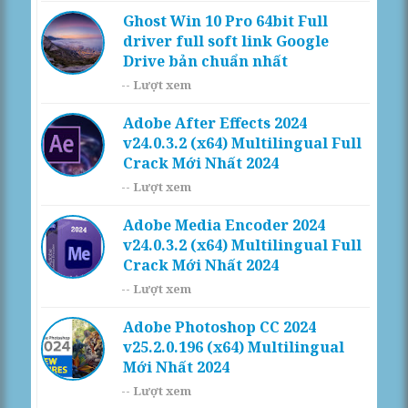
Ghost Win 10 Pro 64bit Full
driver full soft link Google
Drive bản chuẩn nhất
--
Lượt xem
Adobe After Effects 2024
v24.0.3.2 (x64) Multilingual Full
Crack Mới Nhất 2024
--
Lượt xem
Adobe Media Encoder 2024
v24.0.3.2 (x64) Multilingual Full
Crack Mới Nhất 2024
--
Lượt xem
Adobe Photoshop CC 2024
v25.2.0.196 (x64) Multilingual
Mới Nhất 2024
--
Lượt xem