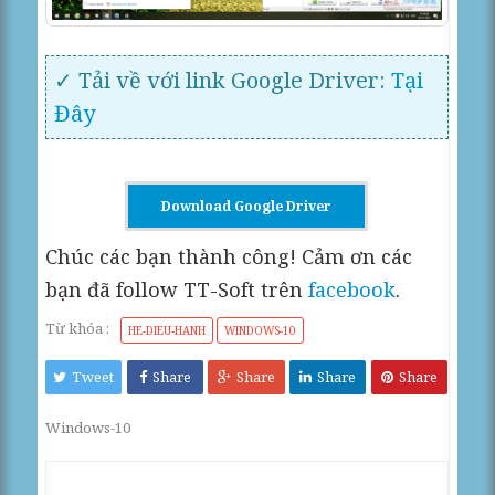
✓ Tải về với link Google Driver:
Tại
Đây
Download Google Driver
Chúc các bạn thành công! Cảm ơn các
bạn đã follow TT-Soft trên
facebook
.
Từ khóa :
HE-DIEU-HANH
WINDOWS-10
Tweet
Share
Share
Share
Share
Windows-10