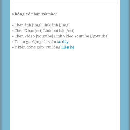
Không có nhận xét nào:
» Chèn ảnh [img] Link ảnh [/img]
» Chèn Nhạc [nct] Link bài hát [/nct]
» Chèn Video [youtube] Link Video Youtube [/youtube]
» Tham gia Cộng tác viên
tại đây
» Ý kiến đóng góp, vui lòng
Liên hệ