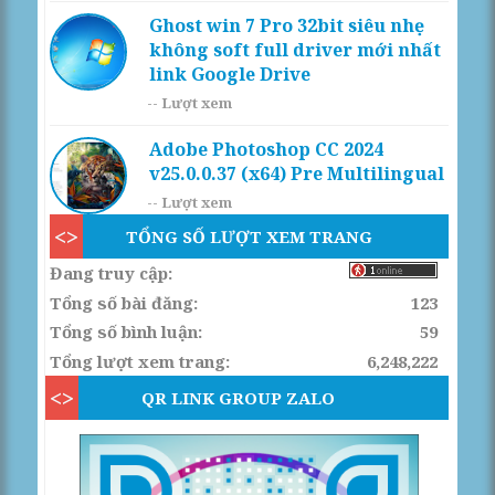
Ghost win 7 Pro 32bit siêu nhẹ
không soft full driver mới nhất
link Google Drive
--
Lượt xem
Adobe Photoshop CC 2024
v25.0.0.37 (x64) Pre Multilingual
--
Lượt xem
TỔNG SỐ LƯỢT XEM TRANG
Đang truy cập:
Tổng số bài đăng:
123
Tổng số bình luận:
59
Tổng lượt xem trang:
6,248,222
QR LINK GROUP ZALO