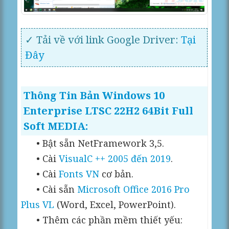
✓ Tải về với link Google Driver:
Tại
Đây
Thông Tin Bản Windows 10
Enterprise LTSC 22H2 64Bit Full
Soft MEDIA:
• Bật sẵn NetFramework 3,5.
• Cài
VisualC ++ 2005 đến 2019
.
• Cài
Fonts VN
cơ bản.
• Cài sẵn
Microsoft Office 2016 Pro
Plus VL
(Word, Excel, PowerPoint).
• Thêm các phần mềm thiết yếu: