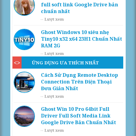
full soft link Google Drive bản
chuẩn nhất
--
Lượt xem
Ghost Windows 10 siêu nhẹ
Tiny10 x32 x64 23H1 Chuẩn Nhất
RAM 2G
--
Lượt xem
ỨNG DỤNG ƯA THÍCH NHẤT
Cách Sử Dụng Remote Desktop
Connection Trên Điện Thoại
Đơn Giản Nhất
--
Lượt xem
Ghost Win 10 Pro 64bit Full
Driver Full Soft Media Link
Google Drive Bản Chuẩn Nhất
--
Lượt xem