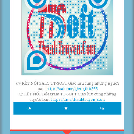
👉 KẾT NỐI ZALO TT-SOFT Giao lưu cùng những người
bạn.
https://zalo.me/g/zqgtkb266
👉 KẾT NỐI Telegram TT-SOFT Giao lưu cùng những
người bạn.
https://t.me/thanhtruyen_com