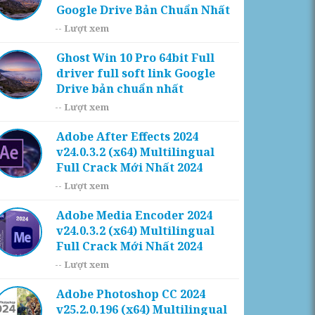
Google Drive Bản Chuẩn Nhất
--
Lượt xem
Ghost Win 10 Pro 64bit Full
driver full soft link Google
Drive bản chuẩn nhất
--
Lượt xem
Adobe After Effects 2024
v24.0.3.2 (x64) Multilingual
Full Crack Mới Nhất 2024
--
Lượt xem
Adobe Media Encoder 2024
v24.0.3.2 (x64) Multilingual
Full Crack Mới Nhất 2024
--
Lượt xem
Adobe Photoshop CC 2024
v25.2.0.196 (x64) Multilingual