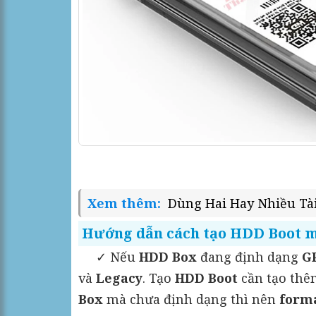
Xem thêm:
Dùng Hai Hay Nhiều Tà
Hướng dẫn cách tạo HDD Boot m
✓ Nếu
HDD Box
đang định dạng
G
và
Legacy
. Tạo
HDD Boot
cần tạo th
Box
mà chưa định dạng thì nên
form