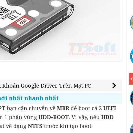
i Khoản Google Driver Trên Một PC
ới nhất nhanh nhất
PT
bạn cần chuyển về
MBR
để boot cả 2
UEFI
êm 1 phân vùng
HDD-BOOT
. Vì vậy, nếu
HDD
at
về dạng
NTFS
trước khi tạo boot.