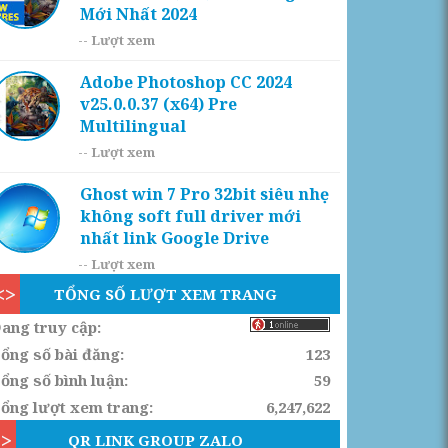
Mới Nhất 2024
--
Lượt xem
Adobe Photoshop CC 2024
v25.0.0.37 (x64) Pre
Multilingual
--
Lượt xem
Ghost win 7 Pro 32bit siêu nhẹ
không soft full driver mới
nhất link Google Drive
--
Lượt xem
TỔNG SỐ LƯỢT XEM TRANG
ang truy cập:
ổng số bài đăng:
123
ổng số bình luận:
59
ổng lượt xem trang:
6,247,622
QR LINK GROUP ZALO