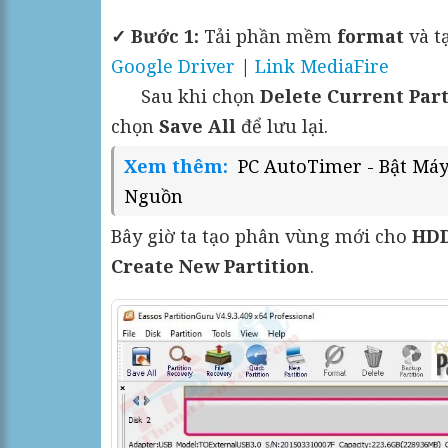
✓ Bước 1:
Tải phần mềm
format
và t
Google Driver
|
Link MediaFire
Sau khi chọn
Delete Current Part
chọn
Save All
để lưu lại.
Xem thêm:
PC AutoTimer - Bật Má
Nguồn
Bây giờ ta tạo phân vùng mới cho
HD
Create New Partition
.