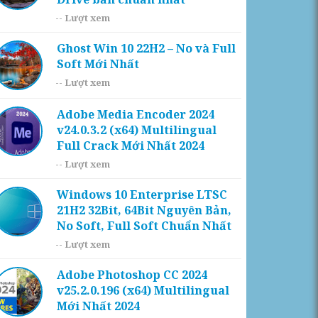
--
Lượt xem
Ghost Win 10 22H2 – No và Full
Soft Mới Nhất
--
Lượt xem
Adobe Media Encoder 2024
v24.0.3.2 (x64) Multilingual
Full Crack Mới Nhất 2024
--
Lượt xem
Windows 10 Enterprise LTSC
21H2 32Bit, 64Bit Nguyên Bản,
No Soft, Full Soft Chuẩn Nhất
--
Lượt xem
Adobe Photoshop CC 2024
v25.2.0.196 (x64) Multilingual
Mới Nhất 2024