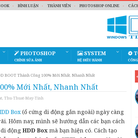
BOOK
BÌNH LUẬN
THÀNH VIÊN
PHOTOSHOP ONLINE
CÁCH
PHOTOSHOP
SYSTEM
T
CHỈNH SỬA ẢNH
HỆ ĐIỀU HÀNH
CÔNG
D BOOT Thành Công 100% Mới Nhất, Nhanh Nhất
00% Mới Nhất, Nhanh Nhất
t
,
Thu-Thuat-May-Tinh
HDD Box
(ổ cứng di động gắn ngoài) ngày càng
rãi. Hôm nay, mình sẽ hướng dẫn các bạn cách
 di động
HDD Box
mà bạn hiện có. Cách tạo