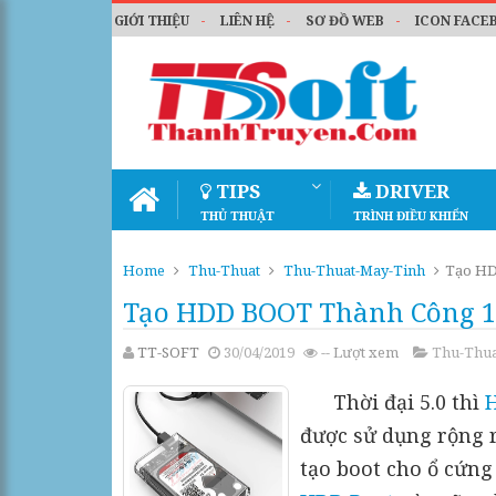
GIỚI THIỆU
LIÊN HỆ
SƠ ĐỒ WEB
ICON FACE
TIPS
DRIVER
THỦ THUẬT
TRÌNH ĐIỀU KHIỂN
Home
Thu-Thuat
Thu-Thuat-May-Tinh
Tạo HD
Tạo HDD BOOT Thành Công 1
TT-SOFT
30/04/2019
--
Lượt xem
Thu-Thua
Thời đại 5.0 thì
được sử dụng rộng 
tạo boot cho ổ cứng