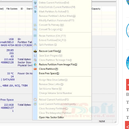
Đ
T
T
T