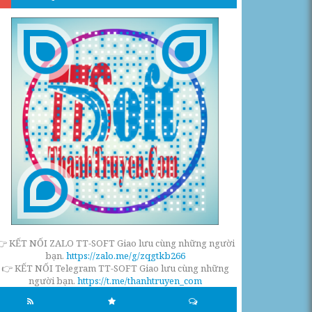
👉 KẾT NỐI ZALO TT-SOFT Giao lưu cùng những người
bạn.
https://zalo.me/g/zqgtkb266
👉 KẾT NỐI Telegram TT-SOFT Giao lưu cùng những
người bạn.
https://t.me/thanhtruyen_com