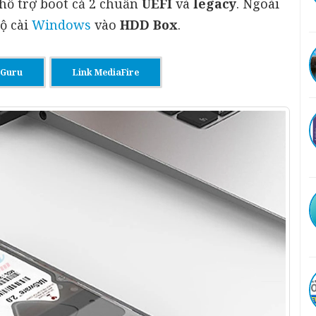
hỗ trợ boot cả 2 chuẩn
UEFI
và
legacy
. Ngoài
bộ cài
Windows
vào
HDD Box
.
nGuru
Link MediaFire