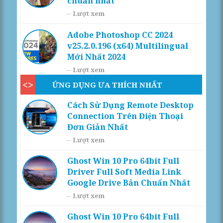
chuẩn nhất
--
Lượt xem
Adobe Photoshop CC 2024
v25.2.0.196 (x64) Multilingual
Mới Nhất 2024
--
Lượt xem
ỨNG DỤNG ƯA THÍCH NHẤT
Cách Sử Dụng Remote Desktop
Connection Trên Điện Thoại
Đơn Giản Nhất
--
Lượt xem
Ghost Win 10 Pro 64bit Full
Driver Full Soft Media Link
Google Drive Bản Chuẩn Nhất
--
Lượt xem
Ghost Win 10 Pro 64bit Full