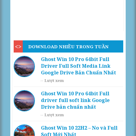
DOWNLOAD NHIỀU TRONG TUẦN
Ghost Win 10 Pro 64bit Full
Driver Full Soft Media Link
Google Drive Bản Chuẩn Nhất
--
Lượt xem
Ghost Win 10 Pro 64bit Full
driver full soft link Google
Drive bản chuẩn nhất
--
Lượt xem
Ghost Win 10 22H2 – No và Full
Soft Mới Nhất