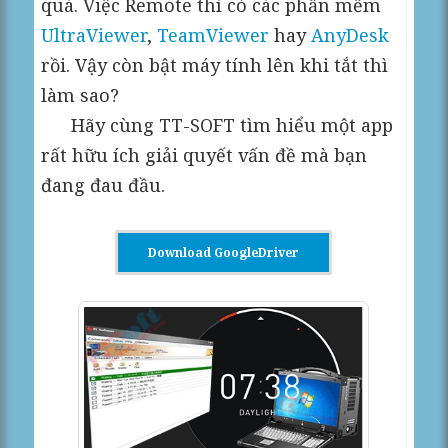
quá. Việc Remote thì có các phần mềm
UltraViewer
,
TeamViewer
hay
AnyDesk
rồi. Vậy còn bật máy tính lên khi tắt thì
làm sao?
Hãy cùng TT-SOFT tìm hiểu một app
rất hữu ích giải quyết vấn đề mà bạn
đang đau đầu.
Download GoogleDriver