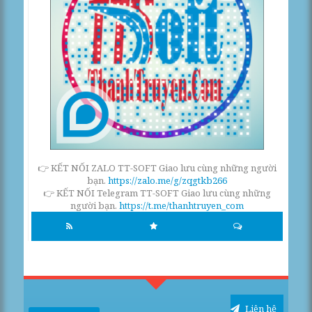
👉 KẾT NỐI ZALO TT-SOFT Giao lưu cùng những người
bạn.
https://zalo.me/g/zqgtkb266
👉 KẾT NỐI Telegram TT-SOFT Giao lưu cùng những
người bạn.
https://t.me/thanhtruyen_com
Liên hệ