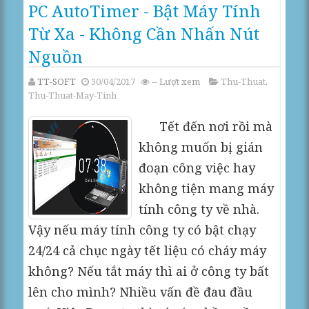
PC AutoTimer - Bật Máy Tính
Từ Xa - Không Cần Nhấn Nút
Nguồn
TT-SOFT
30/04/2017
--
Lượt xem
Thu-Thuat
,
Thu-Thuat-May-Tinh
Tết đến nơi rồi mà
không muốn bị gián
đoạn công việc hay
không tiện mang máy
tính công ty về nhà.
Vậy nếu máy tính công ty có bật chạy
24/24 cả chục ngày tết liệu có cháy máy
không? Nếu tắt máy thì ai ở công ty bất
lên cho mình? Nhiều vấn đề đau đầu