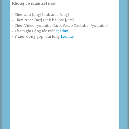
Không có nhận xét nào:
» Chèn ảnh [img] Link ảnh [/img]
» Chèn Nhạc [nct] Link bài hát [/nct]
» Chèn Video [youtube] Link Video Youtube [/youtube]
» Tham gia Cộng tác viên
tại đây
» Ý kiến đóng góp, vui lòng
Liên hệ