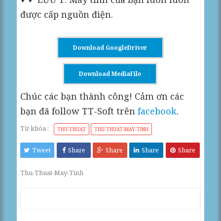
được cấp nguồn điện.
Download GoogleDriver
Download MediaFile
Chúc các bạn thành công! Cảm ơn các
bạn đã follow TT-Soft trên
facebook
.
Từ khóa :
THU-THUAT
THU-THUAT-MAY-TINH
Tweet
Share
Share
Share
Share
Thu-Thuat-May-Tinh