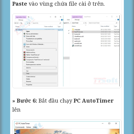
Paste
vào vùng chứa file cài ở trên.
» Bước 6:
Bắt đầu chạy
PC AutoTimer
lên