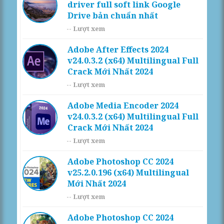
driver full soft link Google
Drive bản chuẩn nhất
--
Lượt xem
Adobe After Effects 2024
v24.0.3.2 (x64) Multilingual Full
Crack Mới Nhất 2024
--
Lượt xem
Adobe Media Encoder 2024
v24.0.3.2 (x64) Multilingual Full
Crack Mới Nhất 2024
--
Lượt xem
Adobe Photoshop CC 2024
v25.2.0.196 (x64) Multilingual
Mới Nhất 2024
--
Lượt xem
Adobe Photoshop CC 2024