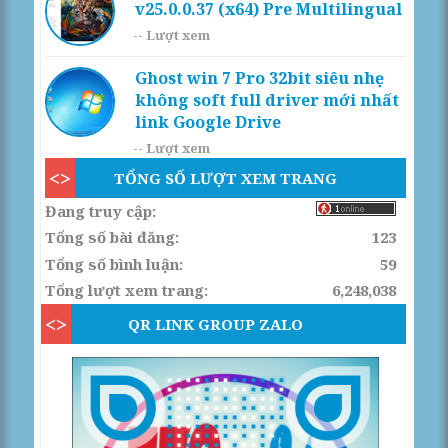
v25.0.0.37 (x64) Pre Multilingual
--
Lượt xem
Ghost win 7 Pro 32bit siêu nhẹ
không soft full driver mới nhất
link Google Drive
--
Lượt xem
TỔNG SỐ LƯỢT XEM TRANG
Đang truy cập:
Tổng số bài đăng:
123
Tổng số bình luận:
59
Tổng lượt xem trang:
6,248,038
QR LINK GROUP ZALO