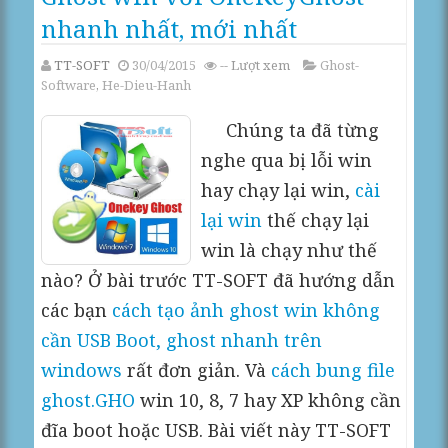
nhanh nhất, mới nhất
TT-SOFT
30/04/2015
--
Lượt xem
Ghost-
Software
,
He-Dieu-Hanh
Chúng ta đã từng
nghe qua bị lỗi win
hay chạy lại win,
cài
lại win
thế chạy lại
win là chạy như thế
nào? Ở bài trước TT-SOFT đã hướng dẫn
các bạn
cách tạo ảnh ghost win không
cần USB Boot, ghost nhanh trên
windows
rất đơn giản. Và
cách bung file
ghost.GHO
win 10, 8, 7 hay XP không cần
đĩa boot hoặc USB. Bài viết này TT-SOFT