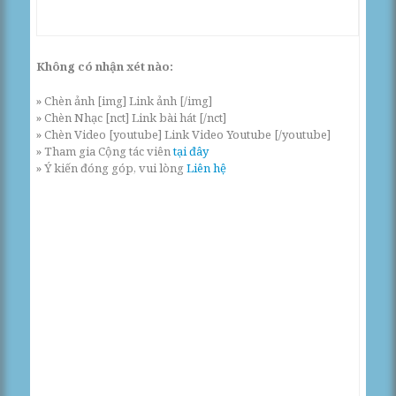
Không có nhận xét nào:
» Chèn ảnh [img] Link ảnh [/img]
» Chèn Nhạc [nct] Link bài hát [/nct]
» Chèn Video [youtube] Link Video Youtube [/youtube]
» Tham gia Cộng tác viên
tại đây
» Ý kiến đóng góp, vui lòng
Liên hệ