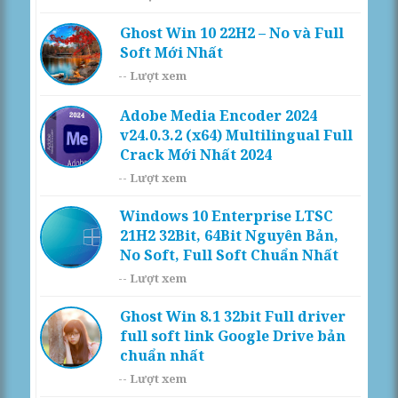
Ghost Win 10 22H2 – No và Full
Soft Mới Nhất
--
Lượt xem
Adobe Media Encoder 2024
v24.0.3.2 (x64) Multilingual Full
Crack Mới Nhất 2024
--
Lượt xem
Windows 10 Enterprise LTSC
21H2 32Bit, 64Bit Nguyên Bản,
No Soft, Full Soft Chuẩn Nhất
--
Lượt xem
Ghost Win 8.1 32bit Full driver
full soft link Google Drive bản
chuẩn nhất
--
Lượt xem