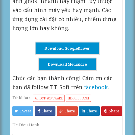
ảnh ghost nhanh hay chậm tùy thuộc
vào cấu hình máy yếu hay mạnh. Các
ứng dụng cài đặt có nhiều, chiếm dưng
lượng lớn hay không.
Download GoogleDriver
Download MediaFire
Chúc các bạn thành công! Cảm ơn các
bạn đã follow TT-Soft trên
facebook
.
Từ khóa :
GHOST-SOFTWARE
HE-DIEU-HANH
Tweet
Share
Share
Share
Share
He-Dieu-Hanh