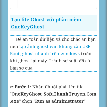
Tạo file Ghost với phần mềm
OneKeyGhost
Để an toàn dữ liệu và cho chắc ăn bạn
nên
tạo ảnh ghost win không cần USB
Boot, ghost nhanh trên windows
trước
khi ghost lại máy. Tránh sơ suất đã có
bản sơ cua.
☞ Bước 1:
Nhấn Chuột phải lên file
"
OneKeyGhost_Soft.ThanhTruyen.Com
.exe
" chọn "
Run as administrator
"