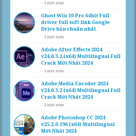
--
Lượt xem
Ghost Win 10 Pro 64bit Full
driver full soft link Google
Drive bản chuẩn nhất
--
Lượt xem
Adobe After Effects 2024
v24.0.3.2 (x64) Multilingual Full
Crack Mới Nhất 2024
--
Lượt xem
Adobe Media Encoder 2024
v24.0.3.2 (x64) Multilingual Full
Crack Mới Nhất 2024
--
Lượt xem
Adobe Photoshop CC 2024
v25.2.0.196 (x64) Multilingual
Mới Nhất 2024