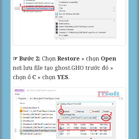
☞ Bước 2:
Chọn
Restore
» chọn
Open
nơi lưu file tạo ghost.GHO trước đó »
chọn ổ
C
» chọn
YES
.