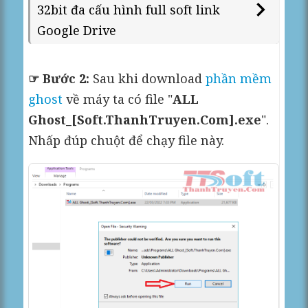
32bit đa cấu hình full soft link
Google Drive
☞ Bước 2:
Sau khi download
phần mềm
ghost
về máy ta có file "
ALL
Ghost_[Soft.ThanhTruyen.Com].exe
".
Nhấp đúp chuột để chạy file này.