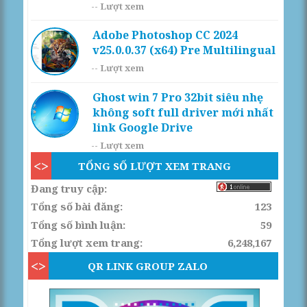
--
Lượt xem
Adobe Photoshop CC 2024
v25.0.0.37 (x64) Pre Multilingual
--
Lượt xem
Ghost win 7 Pro 32bit siêu nhẹ
không soft full driver mới nhất
link Google Drive
--
Lượt xem
TỔNG SỐ LƯỢT XEM TRANG
Đang truy cập:
Tổng số bài đăng:
123
Tổng số bình luận:
59
Tổng lượt xem trang:
6,248,167
QR LINK GROUP ZALO