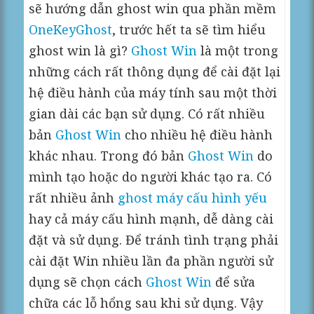
sẽ hướng dẫn ghost win qua phần mềm
OneKeyGhost
, trước hết ta sẽ tìm hiểu
ghost win là gì?
Ghost Win
là một trong
những cách rất thông dụng để cài đặt lại
hệ điều hành của máy tính sau một thời
gian dài các bạn sử dụng. Có rất nhiều
bản
Ghost Win
cho nhiều hệ điều hành
khác nhau. Trong đó bản
Ghost Win
do
mình tạo hoặc do người khác tạo ra. Có
rất nhiều ảnh
ghost máy cấu hình yếu
hay cả máy cấu hình mạnh, dễ dàng cài
đặt và sử dụng. Để tránh tình trạng phải
cài đặt Win nhiều lần đa phần người sử
dụng sẽ chọn cách
Ghost Win
để sửa
chữa các lỗ hổng sau khi sử dụng. Vậy