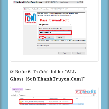
☞ Bước 6:
Ta được folder "
ALL
Ghost_[Soft.ThanhTruyen.Com]
"