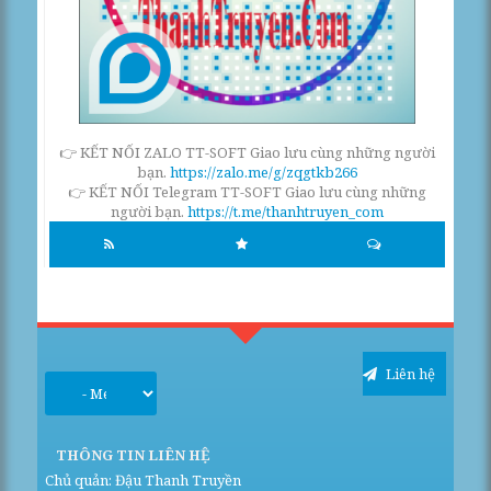
👉 KẾT NỐI ZALO TT-SOFT Giao lưu cùng những người
bạn.
https://zalo.me/g/zqgtkb266
👉 KẾT NỐI Telegram TT-SOFT Giao lưu cùng những
người bạn.
https://t.me/thanhtruyen_com
Liên hệ
THÔNG TIN LIÊN HỆ
Chủ quản: Đậu Thanh Truyền