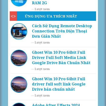
RAM 2G
--
Lượt xem
ỨNG DỤNG ƯA THÍCH NHẤT
Cách Sử Dụng Remote Desktop
Connection Trên Điện Thoại
Đơn Giản Nhất
--
Lượt xem
Ghost Win 10 Pro 64bit Full
Driver Full Soft Media Link
Google Drive Bản Chuẩn Nhất
--
Lượt xem
Ghost Win 10 Pro 64bit Full
driver full soft link Google
Drive bản chuẩn nhất
--
Lượt xem
Adobe After Effects 2024