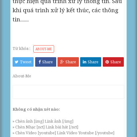
thực hiện quá trình xử lý thông tin. Sau
khi quá trình xử lý kết thúc, các thông
tin.......
Từ khóa :
ABOUT-ME
Tweet
Share
Share
Share
Share
About-Me
Không có nhận xét nào:
» Chèn ảnh [img] Link ảnh [/img]
» Chèn Nhạc [nct] Link bài hát [/nct]
» Chèn Video [youtube] Link Video Youtube [/youtube]