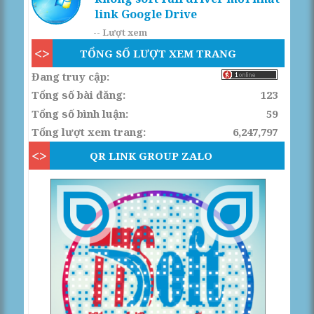
link Google Drive
--
Lượt xem
TỔNG SỐ LƯỢT XEM TRANG
Đang truy cập:
Tổng số bài đăng:
123
Tổng số bình luận:
59
Tổng lượt xem trang:
6,247,797
QR LINK GROUP ZALO