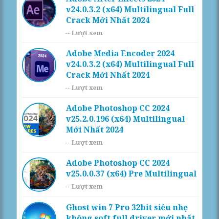
v24.0.3.2 (x64) Multilingual Full
Crack Mới Nhất 2024
--
Lượt xem
Adobe Media Encoder 2024
v24.0.3.2 (x64) Multilingual Full
Crack Mới Nhất 2024
--
Lượt xem
Adobe Photoshop CC 2024
v25.2.0.196 (x64) Multilingual
Mới Nhất 2024
--
Lượt xem
Adobe Photoshop CC 2024
v25.0.0.37 (x64) Pre Multilingual
--
Lượt xem
Ghost win 7 Pro 32bit siêu nhẹ
không soft full driver mới nhất