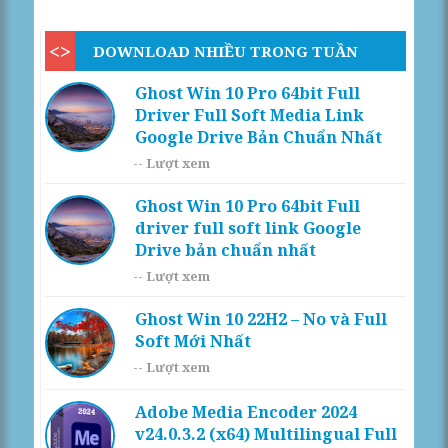
DOWNLOAD NHIỀU TRONG TUẦN
Ghost Win 10 Pro 64bit Full
Driver Full Soft Media Link
Google Drive Bản Chuẩn Nhất
--
Lượt xem
Ghost Win 10 Pro 64bit Full
driver full soft link Google
Drive bản chuẩn nhất
--
Lượt xem
Ghost Win 10 22H2 – No và Full
Soft Mới Nhất
--
Lượt xem
Adobe Media Encoder 2024
v24.0.3.2 (x64) Multilingual Full