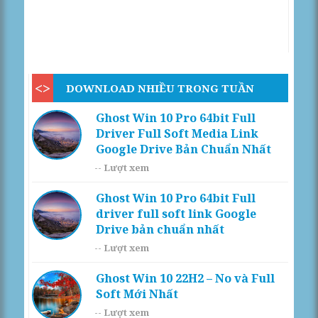
DOWNLOAD NHIỀU TRONG TUẦN
Ghost Win 10 Pro 64bit Full
Driver Full Soft Media Link
Google Drive Bản Chuẩn Nhất
--
Lượt xem
Ghost Win 10 Pro 64bit Full
driver full soft link Google
Drive bản chuẩn nhất
--
Lượt xem
Ghost Win 10 22H2 – No và Full
Soft Mới Nhất
--
Lượt xem