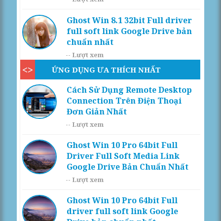
Ghost Win 8.1 32bit Full driver
full soft link Google Drive bản
chuẩn nhất
--
Lượt xem
ỨNG DỤNG ƯA THÍCH NHẤT
Cách Sử Dụng Remote Desktop
Connection Trên Điện Thoại
Đơn Giản Nhất
--
Lượt xem
Ghost Win 10 Pro 64bit Full
Driver Full Soft Media Link
Google Drive Bản Chuẩn Nhất
--
Lượt xem
Ghost Win 10 Pro 64bit Full
driver full soft link Google