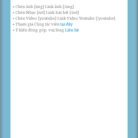
» Chèn ảnh [img] Link ảnh [/img]
» Chèn Nhạc [nct] Link bài hát [/nct]
» Chèn Video [youtube] Link Video Youtube [/youtube]
» Tham gia Cộng tác viên
tại đây
» Ý kiến đóng góp, vui lòng
Liên hệ