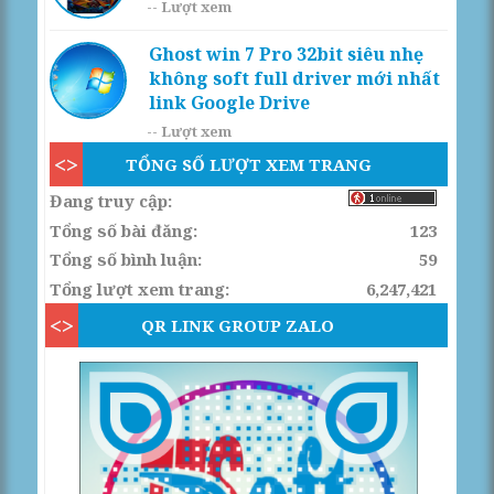
--
Lượt xem
Ghost win 7 Pro 32bit siêu nhẹ
không soft full driver mới nhất
link Google Drive
--
Lượt xem
TỔNG SỐ LƯỢT XEM TRANG
Đang truy cập:
Tổng số bài đăng:
123
Tổng số bình luận:
59
Tổng lượt xem trang:
6,247,421
QR LINK GROUP ZALO