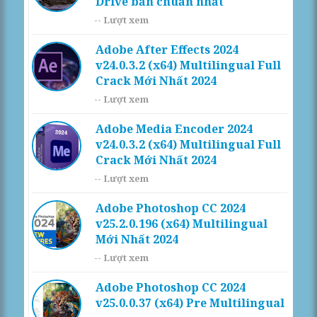
Drive bản chuẩn nhất
--
Lượt xem
Adobe After Effects 2024
v24.0.3.2 (x64) Multilingual Full
Crack Mới Nhất 2024
--
Lượt xem
Adobe Media Encoder 2024
v24.0.3.2 (x64) Multilingual Full
Crack Mới Nhất 2024
--
Lượt xem
Adobe Photoshop CC 2024
v25.2.0.196 (x64) Multilingual
Mới Nhất 2024
--
Lượt xem
Adobe Photoshop CC 2024
v25.0.0.37 (x64) Pre Multilingual