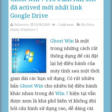
đã actived mới nhất link
Google Drive
Unknown
30/08/2009
--
Lượt xem
He-Dieu-
Hanh
,
Windows-7
Ghost Win
là một
trong những cách rất
thông dụng để cài đặt
lại hệ điều hành của
máy tính sau một thời
gian dài các bạn sử dụng. Có rất nhiều
bản
Ghost Win
cho nhiều hệ điều hành
khác nhau trong đó
Win 7
hiện tại vẫn
được xem là khá phổ biến vì không đòi
hỏi cấu hình sử dụng cao, dễ dàng cài