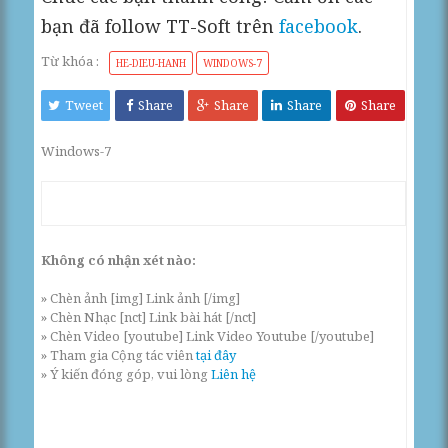
bạn đã follow TT-Soft trên
facebook
.
Từ khóa :
HE-DIEU-HANH
WINDOWS-7
Tweet
Share
Share
Share
Share
Windows-7
Không có nhận xét nào:
» Chèn ảnh [img] Link ảnh [/img]
» Chèn Nhạc [nct] Link bài hát [/nct]
» Chèn Video [youtube] Link Video Youtube [/youtube]
» Tham gia Cộng tác viên
tại đây
» Ý kiến đóng góp, vui lòng
Liên hệ