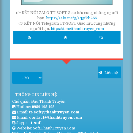
👉 KẾT NỐI ZALO TT-SOFT Giao lưu cùng những người
bạn.
https://zalo.me/g/zqgtkb266
👉 KẾT NỐI Telegram TT-SOFT Giao lưu cùng những
người bạn.
https://t.me/thanhtruyen_com
Liên hệ
THÔNG TIN LIÊN HỆ
Chủ quản: Đậu Thanh Truyền
Hotline:
0989 198 198
Email:
tt-soft@thanhtruyen.com
Email:
contact@thanhtruyen.com
Skype:
tt-soft
Website: Soft.ThanhTruyen.Com