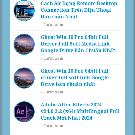
Cách Sử Dụng Remote Desktop
Connection Trên Điện Thoại
Đơn Giản Nhất
--
Lượt xem
Ghost Win 10 Pro 64bit Full
Driver Full Soft Media Link
Google Drive Bản Chuẩn Nhất
--
Lượt xem
Ghost Win 10 Pro 64bit Full
driver full soft link Google
Drive bản chuẩn nhất
--
Lượt xem
Adobe After Effects 2024
v24.0.3.2 (x64) Multilingual Full
Crack Mới Nhất 2024
--
Lượt xem