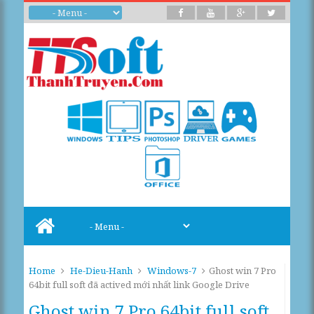
Home
He-Dieu-Hanh
Windows-7
Ghost win 7 Pro
64bit full soft đã actived mới nhất link Google Drive
Ghost win 7 Pro 64bit full soft