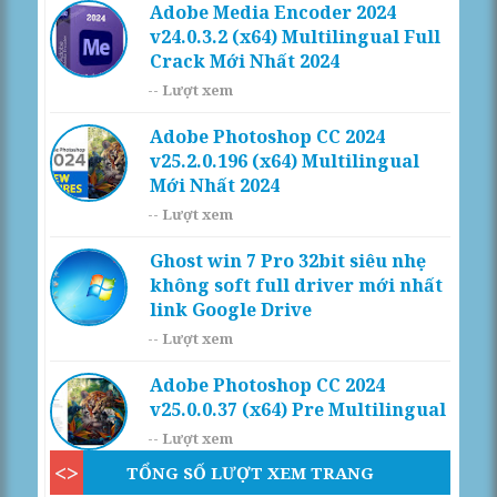
Adobe Media Encoder 2024
v24.0.3.2 (x64) Multilingual Full
Crack Mới Nhất 2024
--
Lượt xem
Adobe Photoshop CC 2024
v25.2.0.196 (x64) Multilingual
Mới Nhất 2024
--
Lượt xem
Ghost win 7 Pro 32bit siêu nhẹ
không soft full driver mới nhất
link Google Drive
--
Lượt xem
Adobe Photoshop CC 2024
v25.0.0.37 (x64) Pre Multilingual
--
Lượt xem
TỔNG SỐ LƯỢT XEM TRANG