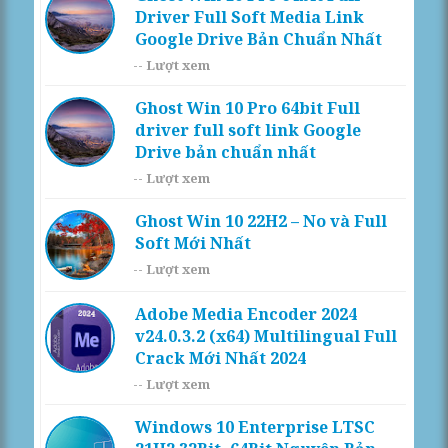
Driver Full Soft Media Link
Google Drive Bản Chuẩn Nhất
--
Lượt xem
Ghost Win 10 Pro 64bit Full
driver full soft link Google
Drive bản chuẩn nhất
--
Lượt xem
Ghost Win 10 22H2 – No và Full
Soft Mới Nhất
--
Lượt xem
Adobe Media Encoder 2024
v24.0.3.2 (x64) Multilingual Full
Crack Mới Nhất 2024
--
Lượt xem
Windows 10 Enterprise LTSC