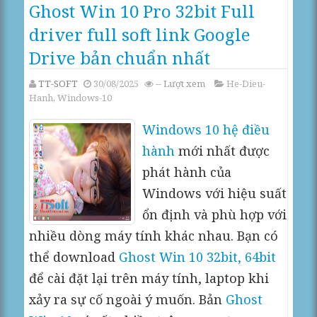
Ghost Win 10 Pro 32bit Full
driver full soft link Google
Drive bản chuẩn nhất
TT-SOFT
30/08/2025
--
Lượt xem
He-Dieu-
Hanh
,
Windows-10
Windows 10
hệ điều
hành
mới nhất được
phát hành của
Windows với hiệu suất
ổn định và phù hợp với
nhiều dòng máy tính khác nhau. Bạn có
thể download
Ghost Win 10 32bit, 64bit
để cài đặt lại trên máy tính, laptop khi
xảy ra sự cố ngoài ý muốn. Bản
Ghost