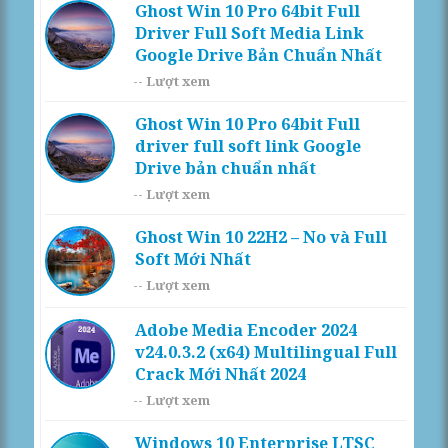
Ghost Win 10 Pro 64bit Full
Driver Full Soft Media Link
Google Drive Bản Chuẩn Nhất
--
Lượt xem
Ghost Win 10 Pro 64bit Full
driver full soft link Google
Drive bản chuẩn nhất
--
Lượt xem
Ghost Win 10 22H2 – No và Full
Soft Mới Nhất
--
Lượt xem
Adobe Media Encoder 2024
v24.0.3.2 (x64) Multilingual Full
Crack Mới Nhất 2024
--
Lượt xem
Windows 10 Enterprise LTSC