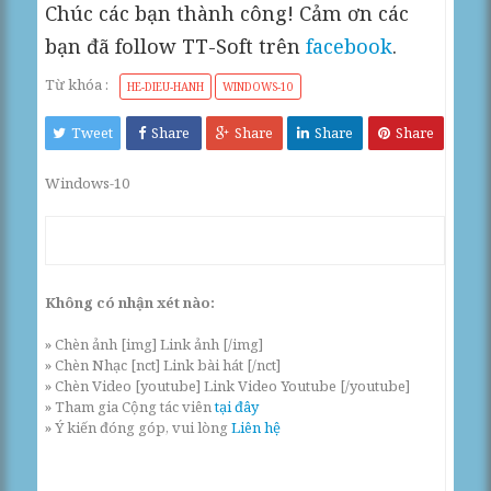
Chúc các bạn thành công! Cảm ơn các
bạn đã follow TT-Soft trên
facebook
.
Từ khóa :
HE-DIEU-HANH
WINDOWS-10
Tweet
Share
Share
Share
Share
Windows-10
Không có nhận xét nào:
» Chèn ảnh [img] Link ảnh [/img]
» Chèn Nhạc [nct] Link bài hát [/nct]
» Chèn Video [youtube] Link Video Youtube [/youtube]
» Tham gia Cộng tác viên
tại đây
» Ý kiến đóng góp, vui lòng
Liên hệ