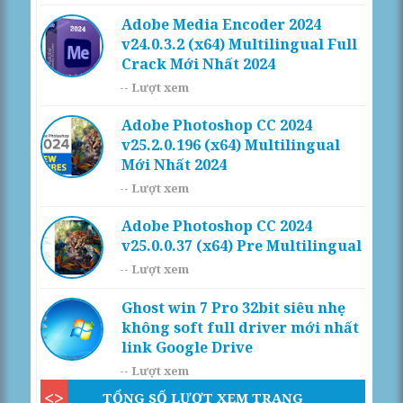
Adobe Media Encoder 2024
v24.0.3.2 (x64) Multilingual Full
Crack Mới Nhất 2024
--
Lượt xem
Adobe Photoshop CC 2024
v25.2.0.196 (x64) Multilingual
Mới Nhất 2024
--
Lượt xem
Adobe Photoshop CC 2024
v25.0.0.37 (x64) Pre Multilingual
--
Lượt xem
Ghost win 7 Pro 32bit siêu nhẹ
không soft full driver mới nhất
link Google Drive
--
Lượt xem
TỔNG SỐ LƯỢT XEM TRANG