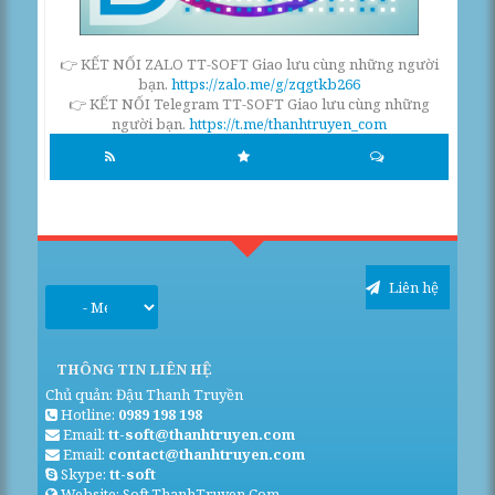
👉 KẾT NỐI ZALO TT-SOFT Giao lưu cùng những người
bạn.
https://zalo.me/g/zqgtkb266
👉 KẾT NỐI Telegram TT-SOFT Giao lưu cùng những
người bạn.
https://t.me/thanhtruyen_com
Liên hệ
THÔNG TIN LIÊN HỆ
Chủ quản: Đậu Thanh Truyền
Hotline:
0989 198 198
Email:
tt-soft@thanhtruyen.com
Email:
contact@thanhtruyen.com
Skype:
tt-soft
Website: Soft.ThanhTruyen.Com