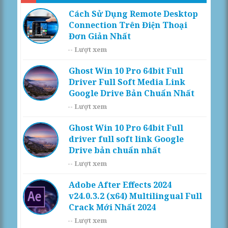
Cách Sử Dụng Remote Desktop
Connection Trên Điện Thoại
Đơn Giản Nhất
--
Lượt xem
Ghost Win 10 Pro 64bit Full
Driver Full Soft Media Link
Google Drive Bản Chuẩn Nhất
--
Lượt xem
Ghost Win 10 Pro 64bit Full
driver full soft link Google
Drive bản chuẩn nhất
--
Lượt xem
Adobe After Effects 2024
v24.0.3.2 (x64) Multilingual Full
Crack Mới Nhất 2024
--
Lượt xem