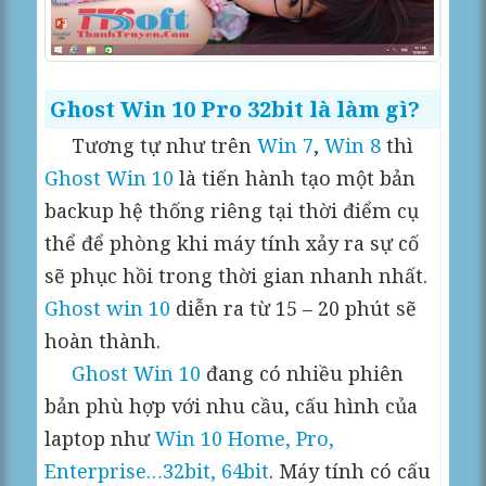
Ghost Win 10 Pro 32bit là làm gì?
Tương tự như trên
Win 7
,
Win 8
thì
Ghost Win 10
là tiến hành tạo một bản
backup hệ thống riêng tại thời điểm cụ
thể để phòng khi máy tính xảy ra sự cố
sẽ phục hồi trong thời gian nhanh nhất.
Ghost win 10
diễn ra từ 15 – 20 phút sẽ
hoàn thành.
Ghost Win 10
đang có nhiều phiên
bản phù hợp với nhu cầu, cấu hình của
laptop như
Win 10 Home, Pro,
Enterprise…32bit, 64bit
. Máy tính có cấu