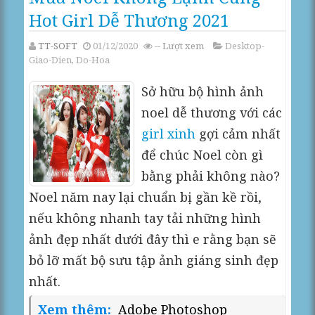
Hot Girl Dễ Thương 2021
TT-SOFT
01/12/2020
--
Lượt xem
Desktop-
Giao-Dien
,
Do-Hoa
Sở hữu bộ hình ảnh
noel dễ thương với các
girl xinh
gợi cảm nhất
để chúc Noel còn gì
bằng phải không nào?
Noel năm nay lại chuẩn bị gần kề rồi,
nếu không nhanh tay tải những hình
ảnh đẹp nhất dưới đây thì e rằng bạn sẽ
bỏ lỡ mất bộ sưu tập ảnh giáng sinh đẹp
nhất.
Xem thêm:
Adobe Photoshop