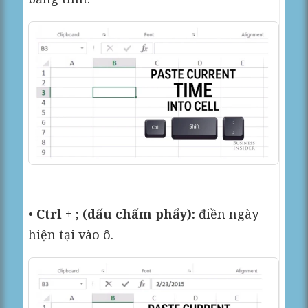
•
Ctrl + ; (dấu chấm phẩy):
điền ngày
hiện tại vào ô.