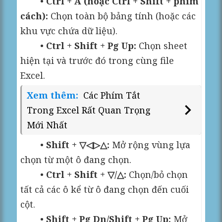
•
Ctrl + A (hoặc Ctrl + Shift + phím
cách):
Chọn toàn bộ bảng tính (hoặc các
khu vực chứa dữ liệu).
•
Ctrl + Shift + Pg Up:
Chọn sheet
hiện tại và trước đó trong cùng file
Excel.
Xem thêm:
Các Phím Tắt
Trong Excel Rất Quan Trọng
Mới Nhất
•
Shift + ▽◁▷△:
Mở rộng vùng lựa
chọn từ một ô đang chọn.
•
Ctrl + Shift + ▽/△:
Chọn/bỏ chọn
tất cả các ô kể từ ô đang chọn đến cuối
cột.
•
Shift + Pg Dn/Shift + Pg Up:
Mở