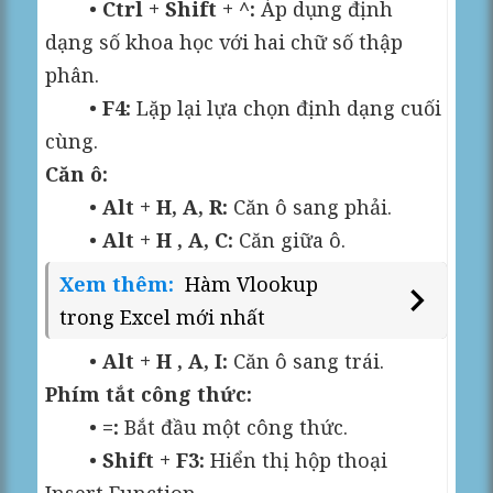
•
Ctrl + Shift + ^:
Áp dụng định
dạng số khoa học với hai chữ số thập
phân.
•
F4:
Lặp lại lựa chọn định dạng cuối
cùng.
Căn ô:
•
Alt + H, A, R:
Căn ô sang phải.
•
Alt + H , A, C:
Căn giữa ô.
Xem thêm:
Hàm Vlookup
trong Excel mới nhất
•
Alt + H , A, I:
Căn ô sang trái.
Phím tắt công thức:
•
=:
Bắt đầu một công thức.
•
Shift + F3:
Hiển thị hộp thoại