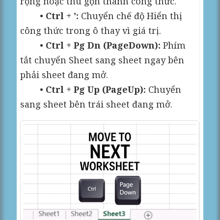
rộng hoặc thu gọn thanh công thức.
•
Ctrl + ':
Chuyển chế độ Hiển thị
công thức trong ô thay vì giá trị.
•
Ctrl + Pg Dn (PageDown):
Phím
tắt chuyển Sheet sang sheet ngay bên
phải sheet đang mở.
•
Ctrl + Pg Up (PageUp):
Chuyển
sang sheet bên trái sheet đang mở.