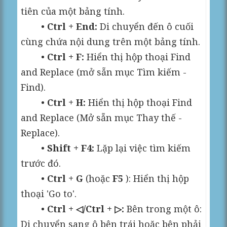
tiên của một bảng tính.
•
Ctrl + End:
Di chuyển đến ô cuối
cùng chứa nội dung trên một bảng tính.
•
Ctrl + F:
Hiển thị hộp thoại Find
and Replace (mở sẵn mục Tìm kiếm -
Find).
•
Ctrl + H:
Hiển thị hộp thoại Find
and Replace (Mở sẵn mục Thay thế -
Replace).
•
Shift + F4:
Lặp lại việc tìm kiếm
trước đó.
•
Ctrl + G
(hoặc
F5
): Hiển thị hộp
thoại 'Go to'.
•
Ctrl + ◁/Ctrl + ▷:
Bên trong một ô:
Di chuyển sang ô bên trái hoặc bên phải