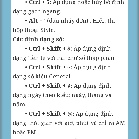
•
Ctrl + 5:
Áp dụng hoặc hủy bỏ định
dạng gạch ngang.
•
Alt + '
(dấu nháy đơn) : Hiển thị
hộp thoại Style.
Các định dạng số:
•
Ctrl + Shift + $:
Áp dụng định
dạng tiền tệ với hai chữ số thập phân.
•
Ctrl + Shift + ~:
Áp dụng định
dạng số kiểu General.
•
Ctrl + Shift + #:
Áp dụng định
dạng ngày theo kiểu: ngày, tháng và
năm.
•
Ctrl + Shift + @:
Áp dụng định
dạng thời gian với giờ, phút và chỉ ra AM
hoặc PM.