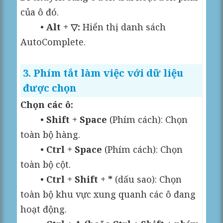
của ô đó.
•
Alt + ▽:
Hiển thị danh sách
AutoComplete.
3. Phím tắt làm việc với dữ liệu
được chọn
Chọn các ô:
•
Shift + Space
(Phím cách): Chọn
toàn bộ hàng.
•
Ctrl + Space
(Phím cách): Chọn
toàn bộ cột.
•
Ctrl + Shift + *
(dấu sao): Chọn
toàn bộ khu vực xung quanh các ô đang
hoạt động.