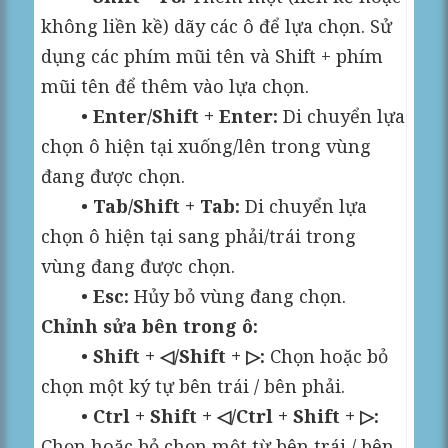
không liền kề) dãy các ô để lựa chọn. Sử
dụng các phím mũi tên và Shift + phím
mũi tên để thêm vào lựa chọn.
•
Enter/Shift + Enter:
Di chuyển lựa
chọn ô hiện tại xuống/lên trong vùng
đang được chọn.
•
Tab/Shift + Tab:
Di chuyển lựa
chọn ô hiện tại sang phải/trái trong
vùng đang được chọn.
•
Esc:
Hủy bỏ vùng đang chọn.
Chỉnh sửa bên trong ô:
•
Shift + ◁/Shift + ▷:
Chọn hoặc bỏ
chọn một ký tự bên trái / bên phải.
•
Ctrl + Shift + ◁/Ctrl + Shift + ▷:
Chọn hoặc bỏ chọn một từ bên trái / bên