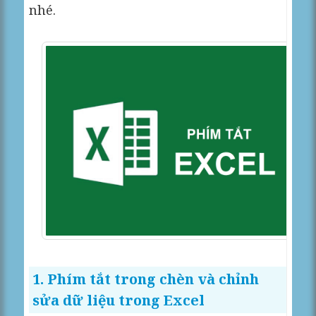
nhé.
1. Phím tắt trong chèn và chỉnh
sửa dữ liệu trong Excel